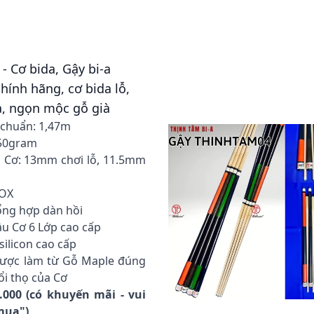
 - Cơ bida, Gậy bi-a
ính hãng, cơ bida lỗ,
ra, ngọn mộc gỗ già
u chuẩn: 1,47m
550gram
u Cơ: 13mm chơi lỗ, 11.5mm
NOX
ổng hợp dàn hồi
ầu Cơ 6 Lớp cao cấp
silicon cao cấp
 Được làm từ Gỗ Maple đúng
ổi thọ của Cơ
0.000 (có khuyến mãi - vui
 mua")