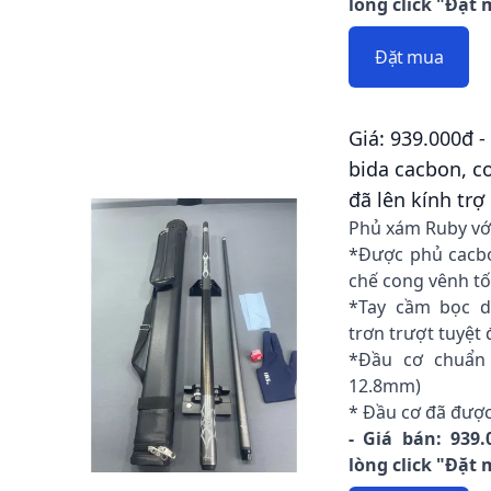
lòng click "Đặt
Đặt mua
Giá: 939.000đ - 
bida cacbon, c
đã lên kính trợ
Phủ xám Ruby với 
*Được phủ cacbo
chế cong vênh tố
*Tay cầm bọc d
trơn trượt tuyệt 
*Đầu cơ chuẩn s
12.8mm)
* Đầu cơ đã được
- Giá bán: 939.
lòng click "Đặt