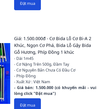
Đặt mua
Giá: 1.500.000đ - Cơ Bida Lỗ Cơ Bi-A 2
Khúc, Ngọn Cơ Phá, Bida Lỗ Gậy Bida
Gỗ Hương, Phíp Đồng 1 khúc
- Dài 1m45
- Cơ Nặng Trên 500g, Đầm Tay
- Cơ Nguyên Bản Chưa Có Đầu Cơ
- Phíp Đồng
- Xuất Xứ : Việt Nam
- Giá bán: 1.500.000 (có khuyến mãi - vui
lòng click "Đặt mua")
Đặt mua