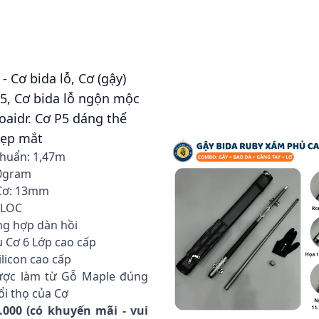
- Cơ bida lỗ, Cơ (gậy)
P5, Cơ bida lỗ ngộn mộc
oaidr. Cơ P5 dáng thể
ẹp mắt
chuẩn: 1,47m
50gram
Cơ: 13mm
ILOC
ng hợp dàn hồi
 Cơ 6 Lớp cao cấp
ilicon cao cấp
ược làm từ Gỗ Maple đúng
ổi thọ của Cơ
0.000 (có khuyến mãi - vui