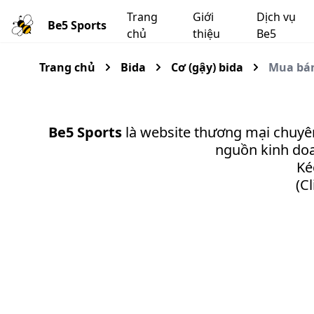
Trang
Giới
Dịch vụ
Be5 Sports
chủ
thiệu
Be5
Trang chủ
Bida
Cơ (gậy) bida
Mua bán 
Be5 Sports
là website thương mại chuyê
nguồn kinh doan
Ké
(C