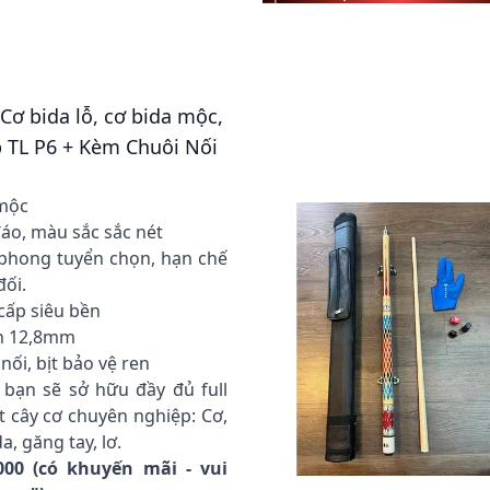
 Cơ bida lỗ, cơ bida mộc,
p TL P6 + Kèm Chuôi Nối
 mộc
đáo, màu sắc sắc nét
phong tuyển chọn, hạn chế
đối.
 cấp siêu bền
n 12,8mm
ối, bịt bảo vệ ren
bạn sẽ sở hữu đầy đủ full
 cây cơ chuyên nghiệp: Cơ,
da, găng tay, lơ.
000 (có khuyến mãi - vui