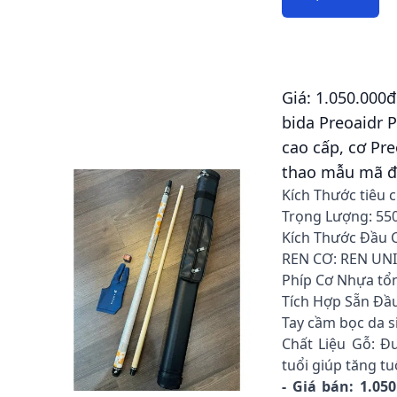
Giá: 1.050.000đ 
bida Preoaidr 
cao cấp, cơ Pre
thao mẫu mã đ
Kích Thước tiêu 
Trọng Lượng: 5
Kích Thước Đầu 
REN CƠ: REN UN
Phíp Cơ Nhựa tổ
Tích Hợp Sẵn Đầu
Tay cầm bọc da s
Chất Liệu Gỗ: Đ
tuổi giúp tăng tu
- Giá bán: 1.05