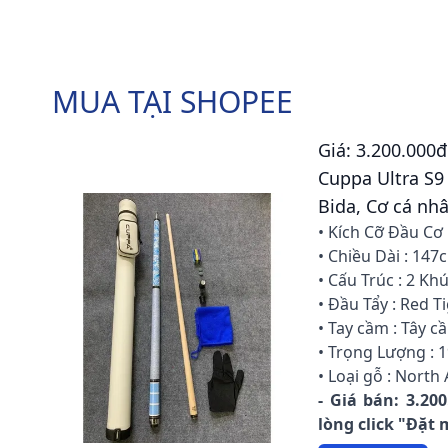
MUA TẠI SHOPEE
Giá: 3.200.000đ
Cuppa Ultra S9
Bida, Cơ cá nh
• Kích Cỡ Đầu Cơ
• Chiều Dài : 147
• Cấu Trúc : 2 Kh
• Đầu Tẩy : Red T
• Tay cầm : Tây c
• Trọng Lượng : 
• Loại gỗ : Nort
- Giá bán: 3.20
lòng click "Đặt