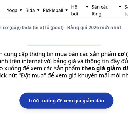
Hồ
Sân cầu
S
Yoga
Bida
Pickleball
bơi
lông
t
cơ (gậy) bida (bi a) lỗ (pool) - Bảng giá 2026 mới nhất
n cung cấp thông tin mua bán các sản phẩm
cơ
h trên internet với bảng giá và thông tin đầy đ
o xuống để xem các sản phẩm
theo giá giảm d
lick nút "Đặt mua" để xem giá khuyến mãi mới nh
Lướt xuống để xem giá giảm dần