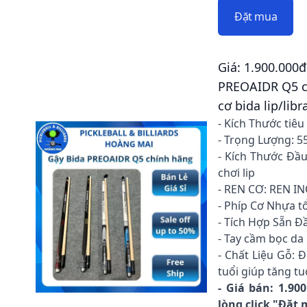
Đặt mua
Giá: 1.900.000đ
PREOAIDR Q5 ch
cơ bida lip/lib
- Kích Thước tiê
- Trọng Lượng: 
- Kích Thước Đầ
chơi lip
- REN CƠ: REN I
- Phíp Cơ Nhựa t
- Tích Hợp Sẵn Đ
- Tay cầm bọc da 
- Chất Liệu Gỗ:
tuổi giúp tăng tu
- Giá bán: 1.90
lòng click "Đặt