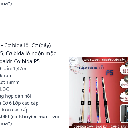
 mua")
- Cơ bida lỗ, Cơ (gậy)
P5, Cơ bida lỗ ngộn mộc
oaidr. Cơ bida P5
chuẩn: 1,47m
50gram
Cơ: 13mm
ILOC
ng hợp dàn hồi
 Cơ 6 Lớp cao cấp
ilicon cao cấp
0.000 (có khuyến mãi - vui
 mua")