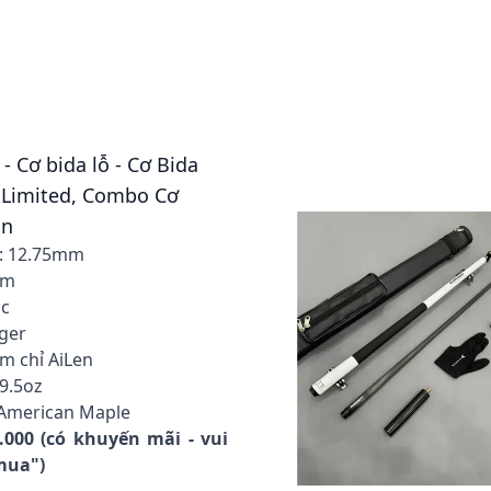
 - Cơ bida lỗ - Cơ Bida
 Limited, Combo Cơ
ân
 : 12.75mm
cm
úc
iger
ầm chỉ AiLen
19.5oz
h American Maple
0.000 (có khuyến mãi - vui
 mua")