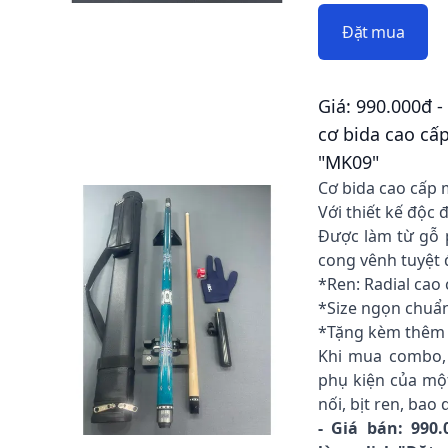
Đặt mua
Giá: 990.000đ -
cơ bida cao cấ
"MK09"
Cơ bida cao cấp
Với thiết kế độc 
Được làm từ gỗ 
cong vênh tuyệt 
*Ren: Radial cao
*Size ngọn chuẩ
*Tặng kèm thêm n
Khi mua combo, 
phụ kiện của một
nối, bịt ren, bao 
- Giá bán: 990.