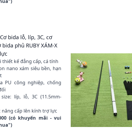
 mua")
Cơ bida lỗ, líp, 3C, cơ
ơ bida phủ RUBY XÁM-X
 lực
thiết kế đẳng cấp, cá tính
n nano xám siêu bền, hạn
t
a PU công nghiệp, chống
đối
ize: líp, lỗ, 3C (11.5mm-
 nâng cấp lên kính trợ lực
000 (có khuyến mãi - vui
 mua")