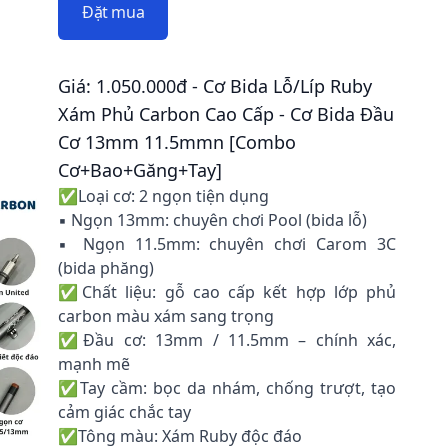
Đặt mua
Giá: 1.050.000đ - Cơ Bida Lỗ/Líp Ruby
Xám Phủ Carbon Cao Cấp - Cơ Bida Đầu
Cơ 13mm 11.5mmn [Combo
Cơ+Bao+Găng+Tay]
✅Loại cơ: 2 ngọn tiện dụng
▪️ Ngọn 13mm: chuyên chơi Pool (bida lỗ)
▪️ Ngọn 11.5mm: chuyên chơi Carom 3C
(bida phăng)
✅Chất liệu: gỗ cao cấp kết hợp lớp phủ
carbon màu xám sang trọng
✅Đầu cơ: 13mm / 11.5mm – chính xác,
mạnh mẽ
✅Tay cầm: bọc da nhám, chống trượt, tạo
cảm giác chắc tay
✅Tông màu: Xám Ruby độc đáo