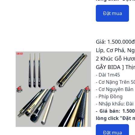
Đặt mua
Giá: 1.500.000đ
Líp, Cơ Phá, N
2 Khúc Gỗ Hươn
GẬY BIDA ] Th
- Dài 1m45
- Cơ Nặng Trên 5
- Cơ Nguyên Bản
- Phíp Đồng
- Nhập khẩu: Đài
- Giá bán: 1.50
lòng click "Đặt
Đặt mua