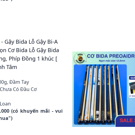
 - Gậy Bida Lỗ Gậy Bi-A
gọn Cơ Bida Lỗ Gậy Bida
g, Phíp Đồng 1 khúc [
ịnh Tâm
00g, Đầm Tay
 Chưa Có Đầu Cơ
 Loan
0.000 (có khuyến mãi - vui
 mua")