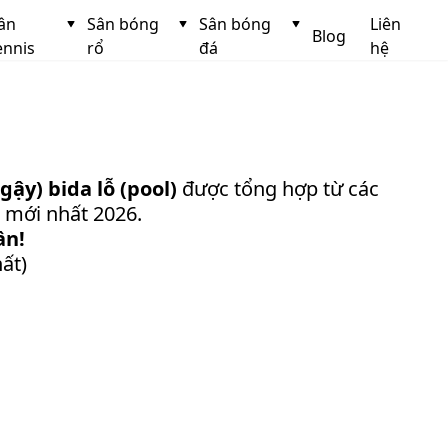
ân
Sân bóng
Sân bóng
Liên
Blog
ennis
rổ
đá
hệ
(gậy) bida lỗ (pool)
được tổng hợp từ các
ủ mới nhất 2026.
ần!
ất)