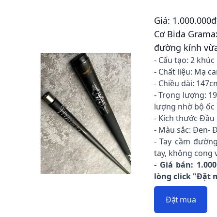
Giá: 1.000.000đ
Cơ Bida Grama
đường kính vừa
- Cấu tạo: 2 khúc 
- Chất liệu: Mạ c
- Chiều dài: 147c
- Trọng lượng: 1
lượng nhờ bộ ốc 
- Kích thước Đầu
- Màu sắc: Đen- 
- Tay cầm đường
tay, không cong 
- Giá bán: 1.00
lòng click "Đặt
Đặt mua