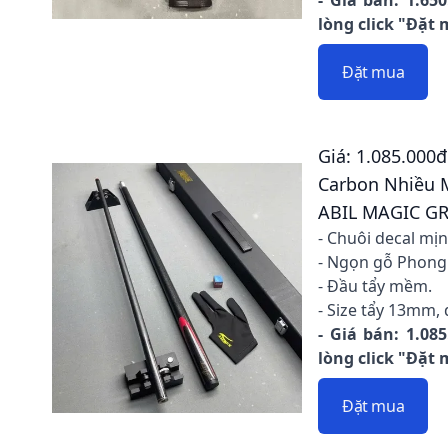
- Giá bán: 1.65
lòng click "Đặt
Đặt mua
Giá: 1.085.000
Carbon Nhiều 
ABIL MAGIC G
- Chuôi decal mị
- Ngọn gỗ Phong
- Đầu tẩy mềm.
- Size tẩy 13mm, 
- Giá bán: 1.08
lòng click "Đặt
Đặt mua