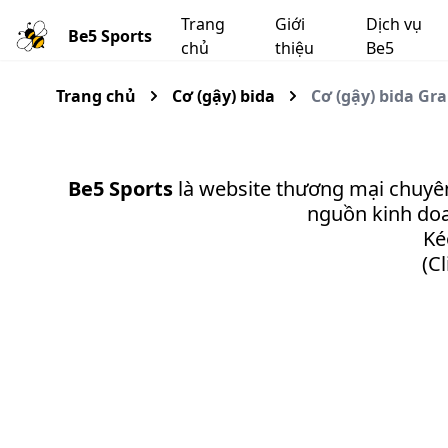
Trang
Giới
Dịch vụ
Be5 Sports
chủ
thiệu
Be5
Trang chủ
Cơ (gậy) bida
Cơ (gậy) bida Gr
Be5 Sports
là website thương mại chuyê
nguồn kinh doan
Ké
(C