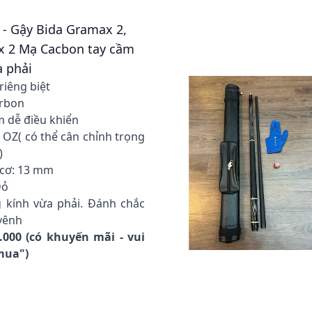
 - Gậy Bida Gramax 2,
x 2 Mạ Cacbon tay cầm
 phải
riêng biệt
arbon
m dễ điều khiển
9 OZ( có thể cân chỉnh trọng
)
 cơ: 13 mm
Đỏ
 kính vừa phải. Đánh chắc
vênh
0.000 (có khuyến mãi - vui
 mua")