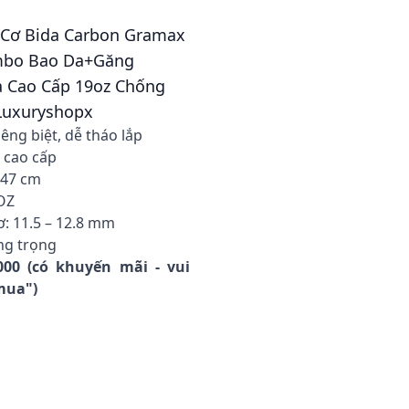
- Cơ Bida Carbon Gramax
mbo Bao Da+Găng
a Cao Cấp 19oz Chống
 Luxuryshopx
iêng biệt, dễ tháo lắp
n cao cấp
147 cm
OZ
ơ: 11.5 – 12.8 mm
ng trọng
000 (có khuyến mãi - vui
 mua")