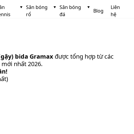
ân
Sân bóng
Sân bóng
Liên
Blog
ennis
rổ
đá
hệ
(gậy) bida Gramax
được tổng hợp từ các
ủ mới nhất 2026.
ần!
ất)