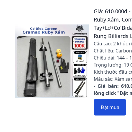
Giá: 610.000đ 
Ruby Xám, Co
Tay+Lơ+Cơ Bid
Rung Billiards
Cấu tạo: 2 khúc r
Chất liệu: Carbo
Chiều dài: 144 – 
Trọng lượng: 19 
Kích thước đầu c
Màu sắc: Xám sa
- Giá bán: 610.
lòng click "Đặt
Đặt mua