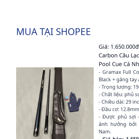
MUA TẠI SHOPEE
Giá: 1.650.000
Carbon Câu Lạc 
Pool Cue Cá N
- Gramax Full C
Black + găng tay 
- Trọng lượng: 19
- Chất liệu: phủ 
- Chiều dài: 29 in
- Đầu cơ: 12.8m
- Được phủ sợi 
ảnh hưởng bởi 
Nam.