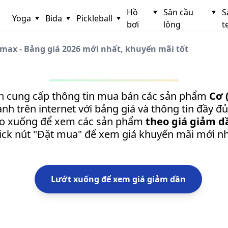
Hồ
Sân cầu
S
Yoga
Bida
Pickleball
bơi
lông
t
amax - Bảng giá 2026 mới nhất, khuyến mãi tốt
n cung cấp thông tin mua bán các sản phẩm
Cơ 
h trên internet với bảng giá và thông tin đầy đ
o xuống để xem các sản phẩm
theo giá giảm d
lick nút "Đặt mua" để xem giá khuyến mãi mới nh
Lướt xuống để xem giá giảm dần