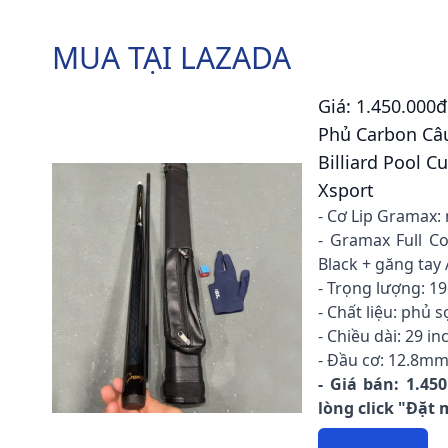
MUA TẠI LAZADA
Giá: 1.450.000đ
Phủ Carbon Câu
Billiard Pool 
Xsport
- Cơ Lip Gramax:
- Gramax Full C
Black + găng tay 
- Trọng lượng: 19
- Chất liệu: phủ 
- Chiều dài: 29 in
- Đầu cơ: 12.8m
- Giá bán: 1.45
lòng click "Đặt