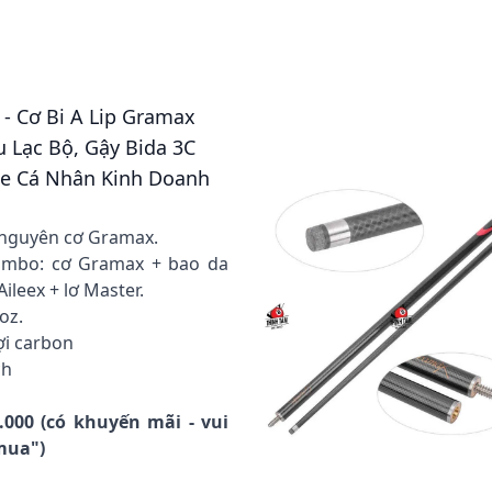
 - Cơ Bi A Lip Gramax
 Lạc Bộ, Gậy Bida 3C
Cue Cá Nhân Kinh Doanh
 nguyên cơ Gramax.
ombo: cơ Gramax + bao da
Aileex + lơ Master.
oz.
sợi carbon
ch
m
0.000 (có khuyến mãi - vui
 mua")