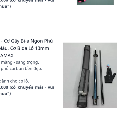
0.000 (có khuyến mãi - vui
 mua")
đ - Cơ Gậy Bi-a Ngọn Phủ
Màu, Cơ Bida Lỗ 13mm
RAMAX
n màng - sang trọng.
 phủ carbon bền đẹp.
dành cho cơ lỗ.
5.000 (có khuyến mãi - vui
 mua")