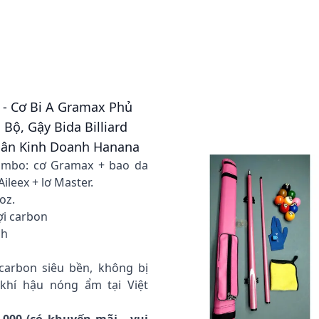
đ - Cơ Bi A Gramax Phủ
Bộ, Gậy Bida Billiard
hân Kinh Doanh Hanana
ombo: cơ Gramax + bao da
Aileex + lơ Master.
oz.
sợi carbon
ch
m
carbon siêu bền, không bị
khí hậu nóng ẩm tại Việt