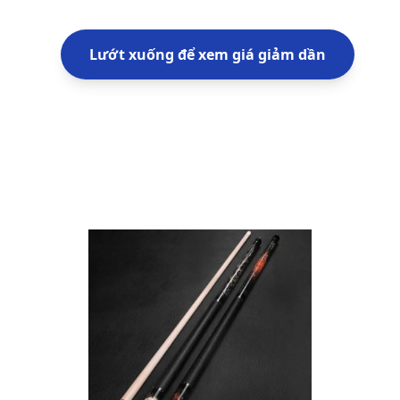
Lướt xuống để xem giá giảm dần