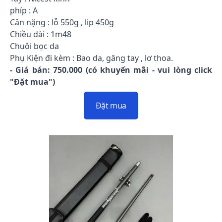
phíp : A
Cân nặng : lỗ 550g , lip 450g
Chiều dài : 1m48
Chuôi bọc da
Phụ Kiện đi kèm : Bao da, găng tay , lơ thoa.
- Giá bán: 750.000 (có khuyến mãi - vui lòng click
"Đặt mua")
Đặt mua