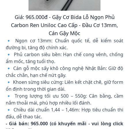
Giá: 965.000đ - Gậy Cơ Bida Lỗ Ngọn Phủ
Carbon Ren Uniloc Cao Cấp - Đầu Cơ 13mm,
Cán Gậy Mộc
🔹 Ngọn cơ 13mm: Chuẩn quốc tế, dễ kiểm soát
đường bi, tăng độ chính xác.
🔹 Phủ carbon siêu bền: Hạn chế cong vênh, chống
ẩm mốc, tăng tuổi thọ.
🔹 Cán gỗ mộc sấy khô công nghệ Nhật Bản: Giữ độ
chắc chắn, hạn chế nứt gãy.
🔹 Khoen sừng siêu cứng: Liên kết chặt chẽ, giữ form
ổn định trong thời gian dài.
🔹 Trọng lượng tối ưu 500 – 550g: Cân bằng, cầm
nắm thoải mái, phù hợp nhiều lối đánh.
🔹 Chiều dài chuẩn 1,44 – 1,46m: Hợp tiêu chuẩn thi
đấu, dễ thao tác.
- Giá bán: 965.000 (có khuyến mãi - vui lòng click