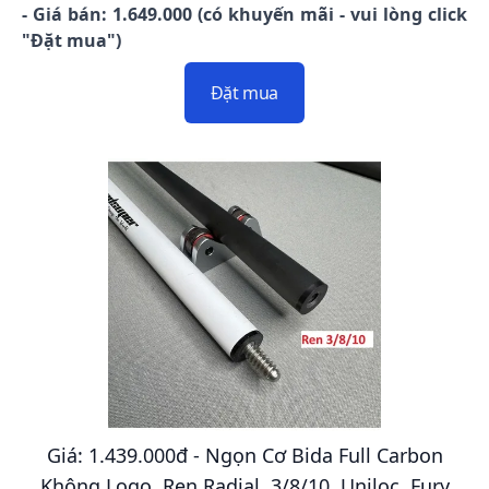
- Giá bán: 1.649.000 (có khuyến mãi - vui lòng click
"Đặt mua")
Đặt mua
Giá: 1.439.000đ - Ngọn Cơ Bida Full Carbon
Không Logo, Ren Radial, 3/8/10, Uniloc, Fury