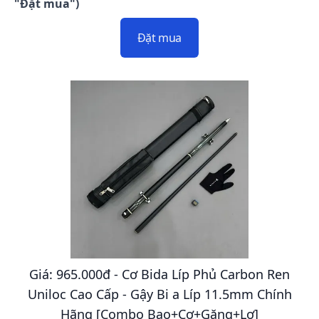
"Đặt mua")
Đặt mua
Giá: 965.000đ - Cơ Bida Líp Phủ Carbon Ren
Uniloc Cao Cấp - Gậy Bi a Líp 11.5mm Chính
Hãng [Combo Bao+Cơ+Găng+Lơ]