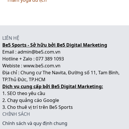
Thảm yoga du lịch
LIÊN HỆ
Be5 Sports - Sở hữu bởi Be5 Digital Marketing
Email : admin@be5.com.vn
Hotline + Zalo : 077 389 1093
Webiste :
www.be5.com.vn
Địa chỉ : Chung cư The Navita, Đường số 11, Tam Bình,
TP.Thủ Đức, TP.HCM
Dịch vụ cung cấp bởi Be5 Digital Marketing:
1.
SEO theo yêu cầu
2.
Chạy quảng cáo Google
3.
Cho thuê vị trí trên Be5 Sports
CHÍNH SÁCH
Chính sách và quy định chung