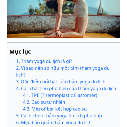
Mục lục
1
.
Thảm yoga du lịch là gì?
2
.
Vì sao nên sở hữu một tấm thảm yoga du
lịch?
3
.
Đặc điểm nổi bật của thảm yoga du lịch
4
.
Các chất liệu phổ biến của thảm yoga du lịch
4
.
1
.
TPE (Thermoplastic Elastomer)
4
.
2
.
Cao su tự nhiên
4
.
3
.
Microfiber kết hợp cao su
5
.
Cách chọn thảm yoga du lịch phù hợp
6
.
Mẹo bảo quản thảm yoga du lịch