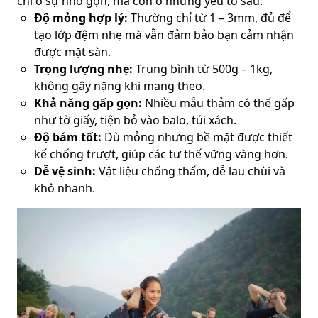
chỉ ở sự nhỏ gọn, mà còn ở những yếu tố sau:
Độ mỏng hợp lý:
Thường chỉ từ 1 – 3mm, đủ để
tạo lớp đệm nhẹ mà vẫn đảm bảo bạn cảm nhận
được mặt sàn.
Trọng lượng nhẹ:
Trung bình từ 500g – 1kg,
không gây nặng khi mang theo.
Khả năng gấp gọn:
Nhiều mẫu thảm có thể gấp
như tờ giấy, tiện bỏ vào balo, túi xách.
Độ bám tốt:
Dù mỏng nhưng bề mặt được thiết
kế chống trượt, giúp các tư thế vững vàng hơn.
Dễ vệ sinh:
Vật liệu chống thấm, dễ lau chùi và
khô nhanh.