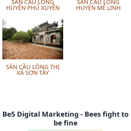
SÂN CẦU LÔNG
SÂN CẦU LÔNG
HUYỆN PHÚ XUYÊN
HUYỆN MÊ LINH
SÂN CẦU LÔNG THỊ
XÃ SƠN TÂY
Be5 Digital Marketing - Bees fight to
be fine