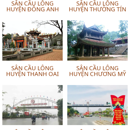
SÂN CẦU LÔNG
SÂN CẦU LÔNG
HUYỆN ĐÔNG ANH
HUYỆN THƯỜNG TÍN
SÂN CẦU LÔNG
SÂN CẦU LÔNG
HUYỆN THANH OAI
HUYỆN CHƯƠNG MỸ