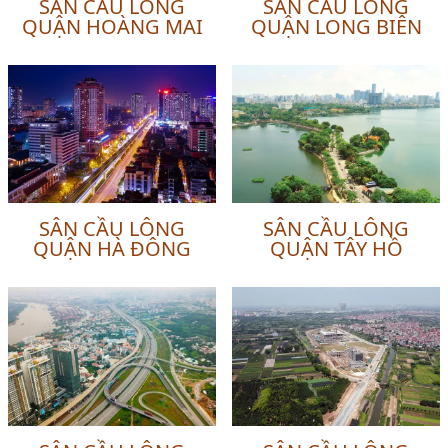
SÂN CẦU LÔNG
SÂN CẦU LÔNG
QUẬN HOÀNG MAI
QUẬN LONG BIÊN
SÂN CẦU LÔNG
SÂN CẦU LÔNG
QUẬN HÀ ĐÔNG
QUẬN TÂY HỒ