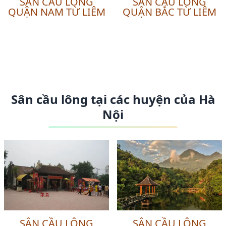
SÂN CẦU LÔNG
SÂN CẦU LÔNG
QUẬN NAM TỪ LIÊM
QUẬN BẮC TỪ LIÊM
Sân cầu lông tại các huyện của Hà
Nội
SÂN CẦU LÔNG
SÂN CẦU LÔNG