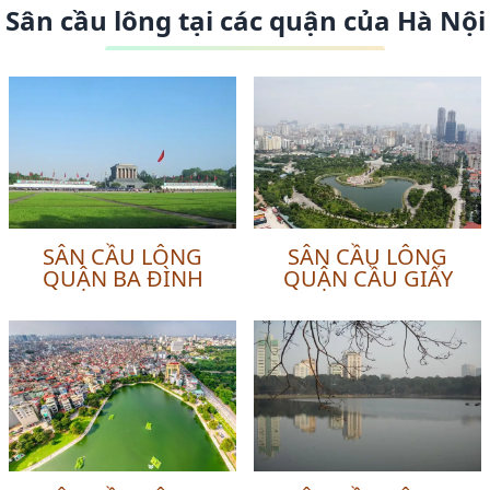
Sân cầu lông tại các quận của Hà Nội
SÂN CẦU LÔNG
SÂN CẦU LÔNG
QUẬN BA ĐÌNH
QUẬN CẦU GIẤY