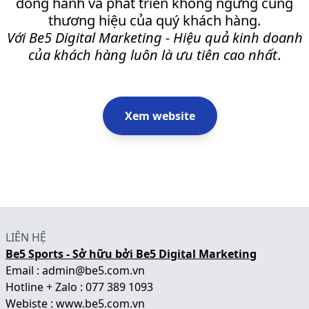
đồng hành và phát triển không ngừng cùng
thương hiệu của quý khách hàng.
Với Be5 Digital Marketing - Hiệu quả kinh doanh
của khách hàng luôn là ưu tiên cao nhất
.
Xem website
LIÊN HỆ
Be5 Sports - Sở hữu bởi Be5 Digital Marketing
Email : admin@be5.com.vn
Hotline + Zalo : 077 389 1093
Webiste :
www.be5.com.vn