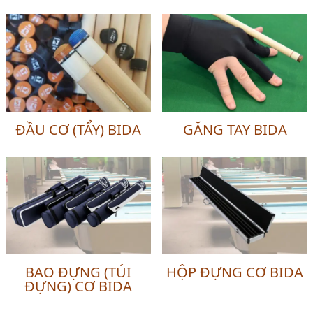
ĐẦU CƠ (TẨY) BIDA
GĂNG TAY BIDA
BAO ĐỰNG (TÚI
HỘP ĐỰNG CƠ BIDA
ĐỰNG) CƠ BIDA