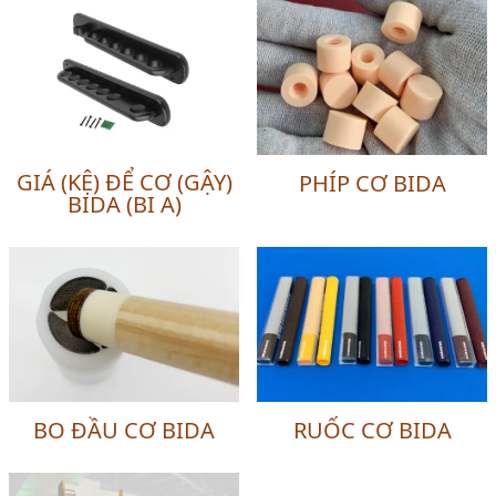
GIÁ (KỆ) ĐỂ CƠ (GẬY)
PHÍP CƠ BIDA
BIDA (BI A)
BO ĐẦU CƠ BIDA
RUỐC CƠ BIDA