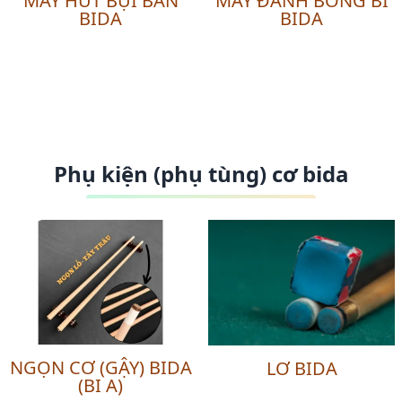
MÁY HÚT BỤI BÀN
MÁY ĐÁNH BÓNG BI
BIDA
BIDA
Phụ kiện (phụ tùng) cơ bida
NGỌN CƠ (GẬY) BIDA
LƠ BIDA
(BI A)