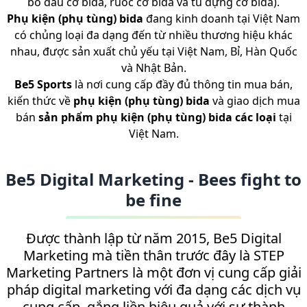
bo đầu cơ bida, ruốc cơ bida và tủ đựng cơ bida).
Phụ kiện (phụ tùng) bida
đang kinh doanh tại Việt Nam
có chủng loại đa dạng đến từ nhiều thương hiệu khác
nhau, được sản xuất chủ yếu tại Việt Nam, Bỉ, Hàn Quốc
và Nhật Bản.
Be5 Sports
là nơi cung cấp đầy đủ thông tin mua bán,
kiến thức về
phụ kiện (phụ tùng)
bida
và giao dịch mua
bán
sản phẩm phụ kiện (phụ tùng) bida các loại
tại
Việt Nam.
Be5 Digital Marketing - Bees fight to
be fine
Được thành lập từ năm 2015, Be5 Digital
Marketing mà tiền thân trước đây là STEP
Marketing Partners là một đơn vị cung cấp giải
pháp digital marketing với đa dạng các dịch vụ
cung cấp, gắng liền hiệu quả với sự thành