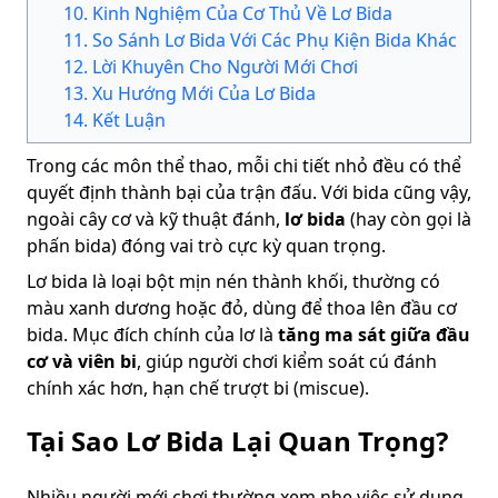
10
.
Kinh Nghiệm Của Cơ Thủ Về Lơ Bida
11
.
So Sánh Lơ Bida Với Các Phụ Kiện Bida Khác
12
.
Lời Khuyên Cho Người Mới Chơi
13
.
Xu Hướng Mới Của Lơ Bida
14
.
Kết Luận
Trong các môn thể thao, mỗi chi tiết nhỏ đều có thể
quyết định thành bại của trận đấu. Với bida cũng vậy,
ngoài cây cơ và kỹ thuật đánh,
lơ bida
(hay còn gọi là
phấn bida) đóng vai trò cực kỳ quan trọng.
Lơ bida là loại bột mịn nén thành khối, thường có
màu xanh dương hoặc đỏ, dùng để thoa lên đầu cơ
bida. Mục đích chính của lơ là
tăng ma sát giữa đầu
cơ và viên bi
, giúp người chơi kiểm soát cú đánh
chính xác hơn, hạn chế trượt bi (miscue).
Tại Sao Lơ Bida Lại Quan Trọng?
Nhiều người mới chơi thường xem nhẹ việc sử dụng