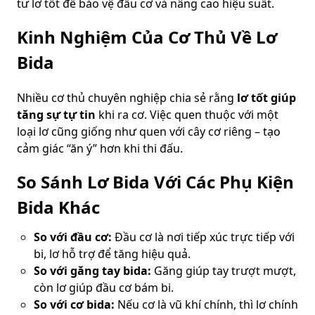
tư lơ tốt để bảo vệ đầu cơ và nâng cao hiệu suất.
Kinh Nghiệm Của Cơ Thủ Về Lơ
Bida
Nhiều cơ thủ chuyên nghiệp chia sẻ rằng
lơ tốt giúp
tăng sự tự tin
khi ra cơ. Việc quen thuộc với một
loại lơ cũng giống như quen với cây cơ riêng – tạo
cảm giác “ăn ý” hơn khi thi đấu.
So Sánh Lơ Bida Với Các Phụ Kiện
Bida Khác
So với đầu cơ:
Đầu cơ là nơi tiếp xúc trực tiếp với
bi, lơ hỗ trợ để tăng hiệu quả.
So với găng tay bida:
Găng giúp tay trượt mượt,
còn lơ giúp đầu cơ bám bi.
So với cơ bida:
Nếu cơ là vũ khí chính, thì lơ chính