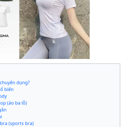
a chuyên dụng?
hổ biến
ody
op (áo ba lỗ)
gắn
i
bra (sports bra)