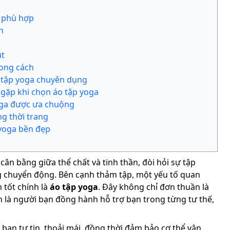
 phù hợp
n
út
ong cách
o tập yoga chuyên dụng
gặp khi chọn áo tập yoga
oga được ưa chuộng
g thời trang
yoga bền đẹp
ân bằng giữa thể chất và tinh thần, đòi hỏi sự tập
g chuyển động. Bên cạnh thảm tập, một yếu tố quan
 tốt chính là
áo tập yoga
. Đây không chỉ đơn thuần là
n là người bạn đồng hành hỗ trợ bạn trong từng tư thế,
bạn tự tin, thoải mái, đồng thời đảm bảo cơ thể vận