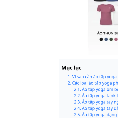
Mục lục
1
.
Vì sao cần áo tập yog
2
.
Các loại áo tập yoga p
2
.
1
.
Áo tập yoga ôm b
2
.
2
.
Áo tập yoga tank t
2
.
3
.
Áo tập yoga tay n
2
.
4
.
Áo tập yoga tay dà
2
.
5
.
Áo tập yoga dạng 