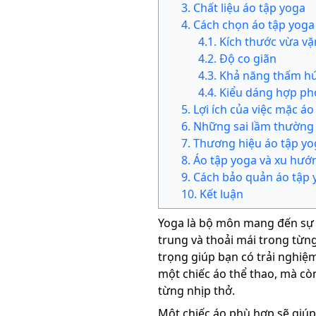
3
.
Chất liệu áo tập yoga
4
.
Cách chọn áo tập yoga
4
.
1
.
Kích thước vừa vặ
4
.
2
.
Độ co giãn
4
.
3
.
Khả năng thấm h
4
.
4
.
Kiểu dáng hợp ph
5
.
Lợi ích của việc mặc á
6
.
Những sai lầm thường 
7
.
Thương hiệu áo tập y
8
.
Áo tập yoga và xu hướn
9
.
Cách bảo quản áo tập 
10
.
Kết luận
Yoga là bộ môn mang đến sự c
trung và thoải mái trong từn
trọng giúp bạn có trải nghiệm
một chiếc áo thể thao, mà cò
từng nhịp thở.
Một chiếc áo phù hợp sẽ giúp 