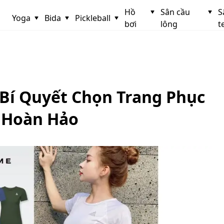
Hồ
Sân cầu
S
Yoga
Bida
Pickleball
bơi
lông
t
 Bí Quyết Chọn Trang Phục
p Hoàn Hảo