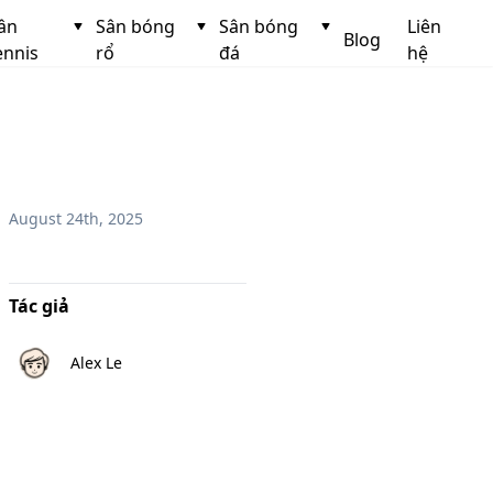
ân
Sân bóng
Sân bóng
Liên
Blog
ennis
rổ
đá
hệ
August 24th, 2025
Tác giả
Alex Le