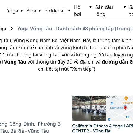
Hồ
Sân cầu
S
Yoga
Bida
Pickleball
bơi
lông
t
oga
Yoga Vũng Tàu - Danh sách 48 phòng tập (trung 
 Tàu, vùng Đông Nam Bộ, Việt Nam. Đây là trung tâm kinh tế
ung tâm kinh tế của tỉnh và vùng kinh tế trọng điểm phía N
c ưa chuộng tại Vũng Tàu với số lượng người tập luyện ng
ại Vũng Tàu
với thông tin đầy đủ về địa chỉ và
đường dẫn G
chi tiết tại nút "Xem tiếp")
ơng Công Định, Phường 3,
ầu, Bà Rịa - Vũng Tàu