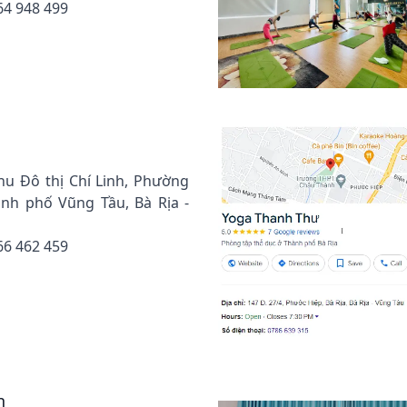
64 948 499
khu Đô thị Chí Linh, Phường
nh phố Vũng Tầu, Bà Rịa -
66 462 459
n