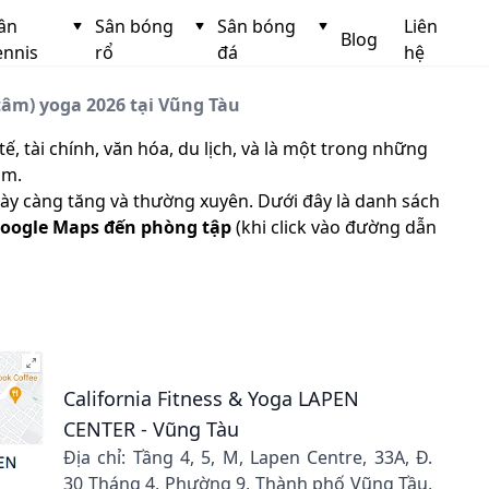
ân
Sân bóng
Sân bóng
Liên
Blog
ennis
rổ
đá
hệ
tâm) yoga 2026 tại Vũng Tàu
, tài chính, văn hóa, du lịch, và là một trong những
am.
ày càng tăng và thường xuyên. Dưới đây là danh sách
oogle Maps đến phòng tập
(khi click vào đường dẫn
California Fitness & Yoga LAPEN
CENTER - Vũng Tàu
Địa chỉ: Tầng 4, 5, M, Lapen Centre, 33A, Đ.
30 Tháng 4, Phường 9, Thành phố Vũng Tầu,