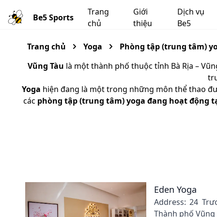
Trang
Giới
Dịch vụ
Be5 Sports
chủ
thiệu
Be5
Trang chủ
Yoga
Phòng tập (trung tâm) y
Vũng Tàu
là một thành phố thuộc tỉnh Bà Rịa – Vũng
tr
Yoga
hiện đang là một trong những môn thể thao đượ
các
phòng tập (trung tâm) yoga đang hoạt động t
Eden Yoga
Address: 24 Trư
Thành phố Vũng T