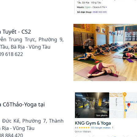
Tuyết - CS2
yễn Trung Trực, Phường 9,
ầu, Bà Rịa - Vũng Tàu
09 618 622
 CôThảo-Yoga tại
ô Đức Kế, Phường 7, Thành
 Rịa - Vũng Tàu
08 884 420