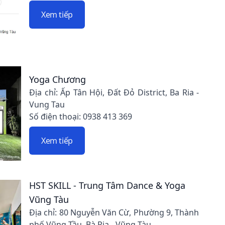
Xem tiếp
Yoga Chương
Địa chỉ: Ấp Tân Hội, Đất Đỏ District, Ba Ria -
Vung Tau
Số điện thoại: 0938 413 369
Xem tiếp
HST SKILL - Trung Tâm Dance & Yoga
Vũng Tàu
Địa chỉ: 80 Nguyễn Văn Cừ, Phường 9, Thành
phố Vũng Tầu, Bà Rịa - Vũng Tàu