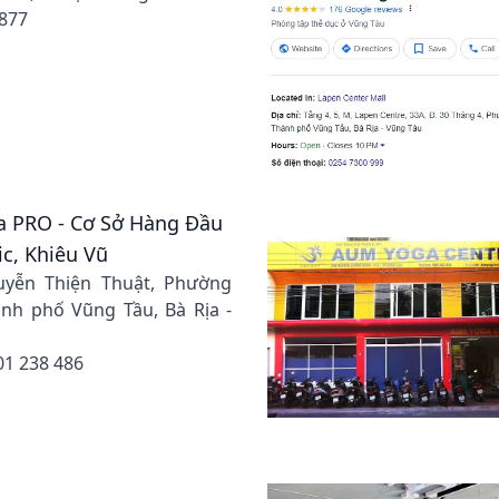
 877
a PRO - Cơ Sở Hàng Đầu
ic, Khiêu Vũ
uyễn Thiện Thuật, Phường
nh phố Vũng Tầu, Bà Rịa -
01 238 486