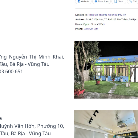
ờng Nguyễn Thị Minh Khai,
àu, Bà Rịa - Vũng Tàu
03 600 651
a
4 Huỳnh Văn Hớn, Phường 10,
ầu, Bà Rịa - Vũng Tàu