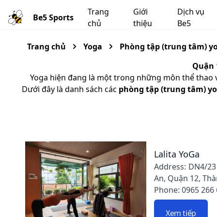
Trang
Giới
Dịch vụ
Be5 Sports
chủ
thiệu
Be5
Trang chủ
Yoga
Phòng tập (trung tâm) y
Quận 
Yoga hiện đang là một trong những môn thể thao và
Dưới đây là danh sách các
phòng tập (trung tâm) y
Lalita YoGa
Address: DN4/23
An, Quận 12, Th
Phone: 0965 266
Xem tiếp