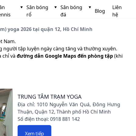
ân
Sân bóng
Sân bóng
Liên
Blog
ennis
rổ
đá
hệ
m) yoga 2026 tại quận 12, Hồ Chí Minh
ệt Nam.
ng người tập luyện ngày càng tăng và thường xuyên.
a chỉ và
đường dẫn Google Maps đến phòng tập
(khi
TRUNG TÂM TRẠM YOGA
Địa chỉ: 1010 Nguyễn Văn Quá, Đông Hưng
Thuận, Quận 12, Thành phố Hồ Chí Minh
Số điện thoại: 0918 881 142
Xem tiếp