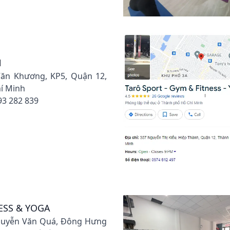
N
 Văn Khương, KP5, Quận 12,
í Minh
93 282 839
ESS & YOGA
Nguyễn Văn Quá, Đông Hưng