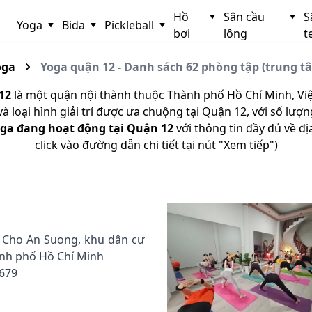
Hồ
Sân cầu
S
Yoga
Bida
Pickleball
bơi
lông
t
oga
Yoga quận 12 - Danh sách 62 phòng tập (trung tâ
12
là một quận nội thành thuộc Thành phố Hồ Chí Minh, Vi
 loại hình giải trí được ưa chuộng tại Quận 12, với số lượ
oga đang hoạt động tại Quận 12
với thông tin đầy đủ về đị
click vào đường dẫn chi tiết tại nút "Xem tiếp")
 Cho An Suong, khu dân cư
ành phố Hồ Chí Minh
 679