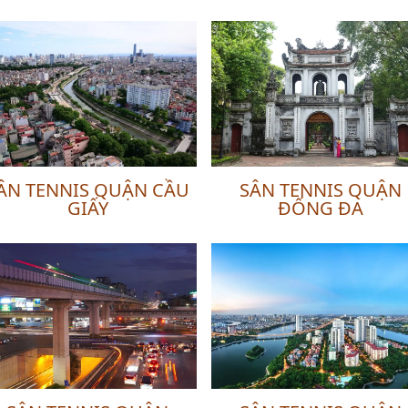
ÂN TENNIS QUẬN CẦU
SÂN TENNIS QUẬN
GIẤY
ĐỐNG ĐA