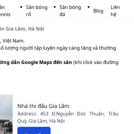
ân
Sân bóng
Sân bóng
Liên
Blog
ennis
rổ
đá
hệ
ện Gia Lâm, Hà Nội
, Việt Nam.
 số lượng người tập luyện ngày càng tăng và thường
ờng dẫn Google Maps đến sân
(khi click vào đường
Nhà thi đấu Gia Lâm
Address: 453 Đ.Nguyễn Đức Thuận, Trâu
Quỳ, Gia Lâm, Hà Nội