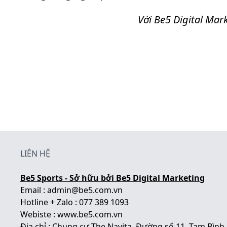
Với Be5 Digital Mar
LIÊN HỆ
Be5 Sports - Sở hữu bởi Be5 Digital Marketing
Email : admin@be5.com.vn
Hotline + Zalo : 077 389 1093
Webiste :
www.be5.com.vn
Địa chỉ : Chung cư The Navita, Đường số 11, Tam Bình,