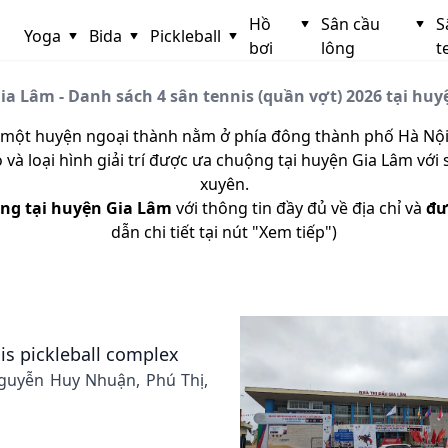
Hồ
Sân cầu
S
Yoga
Bida
Pickleball
bơi
lông
t
ia Lâm - Danh sách 4 sân tennis (quần vợt) 2026 tại huy
 một huyện ngoại thành nằm ở phía đông thành phố Hà Nội
và loại hình giải trí được ưa chuộng tại huyện Gia Lâm với
xuyên.
ộng tại huyện Gia Lâm
với thông tin đầy đủ về địa chỉ và
đư
dẫn chi tiết tại nút "Xem tiếp")
is pickleball complex
Nguyễn Huy Nhuận, Phú Thị,