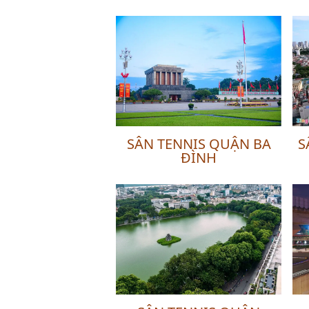
SÂN TENNIS QUẬN BA
S
ĐÌNH