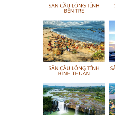
SÂN CẦU LÔNG TỈNH
BẾN TRE
SÂN CẦU LÔNG TỈNH
S
BÌNH THUẬN