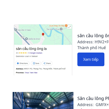
sân cầu lông ô
Address: H9V2+F
Thành phố Huế
Xem tiếp
Sân cầu lông P
Address: GMFX+