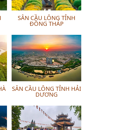
H
SÂN CẦU LÔNG TỈNH
ĐỒNG THÁP
HÀ
SÂN CẦU LÔNG TỈNH HẢI
DƯƠNG