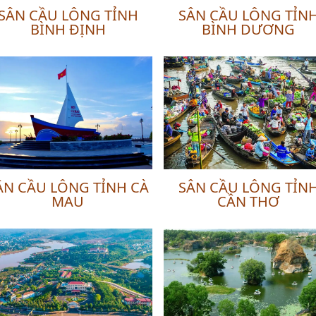
SÂN CẦU LÔNG TỈNH
SÂN CẦU LÔNG TỈN
BÌNH ĐỊNH
BÌNH DƯƠNG
ÂN CẦU LÔNG TỈNH CÀ
SÂN CẦU LÔNG TỈN
MAU
CẦN THƠ