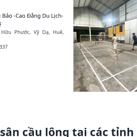
 Bảo -Cao Đẳng Du Lịch-
ế
 Hữu Phước, Vỹ Dạ, Huế,
 337
sân cầu lông tại các tỉnh