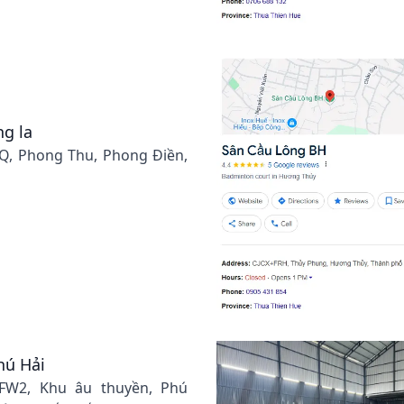
ng la
Q, Phong Thu, Phong Điền,
hú Hải
FW2, Khu âu thuyền, Phú