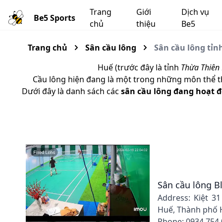
Trang
Giới
Dịch vụ
Be5 Sports
chủ
thiệu
Be5
Trang chủ
Sân cầu lông
Sân cầu lông tỉn
Huế (trước đây là tỉnh
Thừa Thiên
Cầu lông hiện đang là một trong những môn thể tha
Dưới đây là danh sách các
sân cầu lông đang hoạt đ
Sân cầu lông B
Address: Kiệt 3
Huế, Thành phố 
Phone: 0934 754