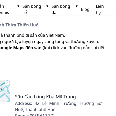
ân
Sân bóng
Sân bóng
Liên
Blog
ennis
rổ
đá
hệ
ỉnh Thừa Thiên Huế
là thành phố di sản của Việt Nam.
ng người tập luyện ngày càng tăng và thường xuyên.
oogle Maps đến sân
(khi click vào đường dẫn chi tiết
Sân Cầu Lông Kha Mỹ Trang
Address: 42 Lê Minh Trường, Hương Sơ,
Huế, Thành phố Huế
Phone: 0935 617 771