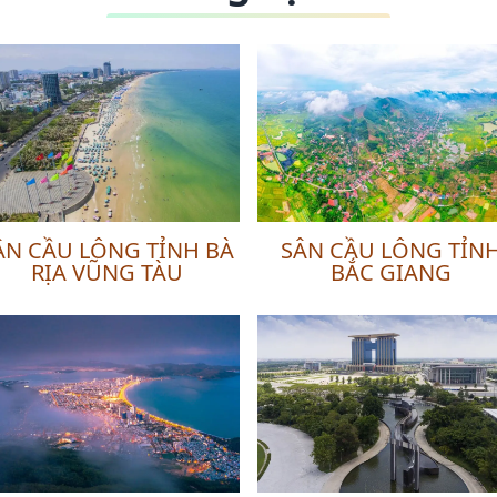
ÂN CẦU LÔNG TỈNH BÀ
SÂN CẦU LÔNG TỈN
RỊA VŨNG TÀU
BẮC GIANG