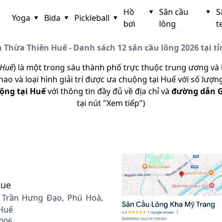
Hồ
Sân cầu
S
Yoga
Bida
Pickleball
bơi
lông
t
h Thừa Thiên Huế - Danh sách 12 sân cầu lông 2026 tại t
 Huế
) là một trong sáu thành phố trực thuộc trung ương và 
o và loại hình giải trí được ưa chuộng tại Huế với số lượ
ộng tại Huế
với thông tin đầy đủ về địa chỉ và
đường dẫn G
tại nút "Xem tiếp")
lue
1 Trần Hưng Đạo, Phú Hoà,
Huế
 006