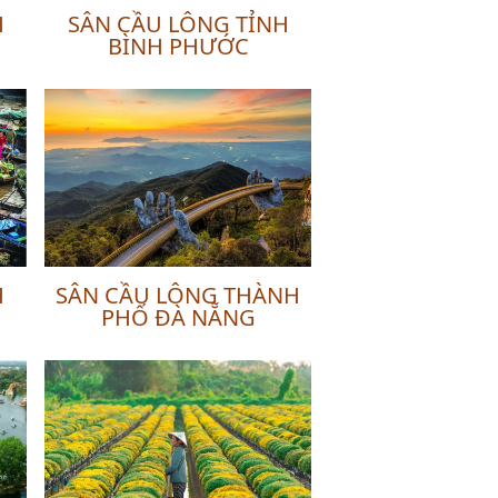
H
SÂN CẦU LÔNG TỈNH
BÌNH PHƯỚC
H
SÂN CẦU LÔNG THÀNH
PHỐ ĐÀ NẴNG