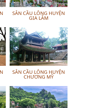
ỆN
SÂN CẦU LÔNG HUYỆN
GIA LÂM
ỆN
SÂN CẦU LÔNG HUYỆN
CHƯƠNG MỸ