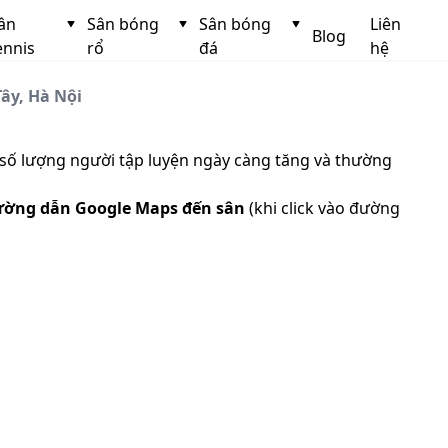
ân
Sân bóng
Sân bóng
Liên
Blog
ennis
rổ
đá
hệ
Tây, Hà Nội
i số lượng người tập luyện ngày càng tăng và thường
ường dẫn Google Maps đến sân
(khi click vào đường