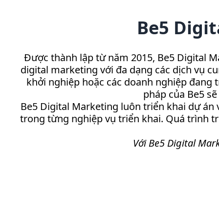
Be5 Digit
Được thành lập từ năm 2015, Be5 Digital Ma
digital marketing với đa dạng các dịch vụ c
khởi nghiệp hoặc các doanh nghiệp đang tro
pháp của Be5 sẽ 
Be5 Digital Marketing luôn triển khai dự án
trong từng nghiệp vụ triển khai. Quá trình 
Với Be5 Digital Mar