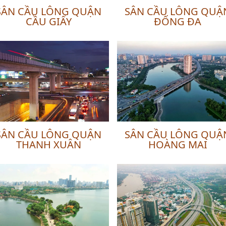
SÂN CẦU LÔNG QUẬN
SÂN CẦU LÔNG QUẬ
CẦU GIẤY
ĐỐNG ĐA
SÂN CẦU LÔNG QUẬN
SÂN CẦU LÔNG QUẬ
THANH XUÂN
HOÀNG MAI