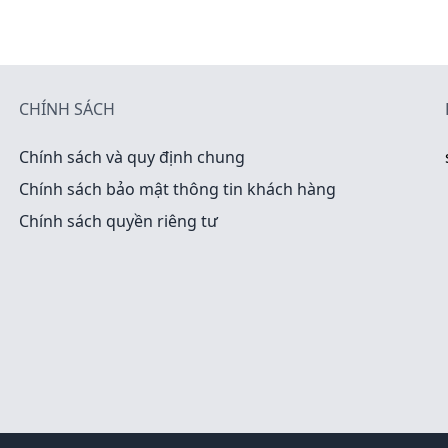
CHÍNH SÁCH
Chính sách và quy định chung
Chính sách bảo mật thông tin khách hàng
Chính sách quyền riêng tư