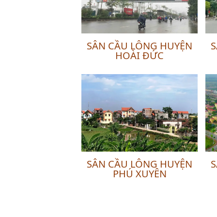
SÂN CẦU LÔNG HUYỆN
S
HOÀI ĐỨC
SÂN CẦU LÔNG HUYỆN
S
PHÚ XUYÊN