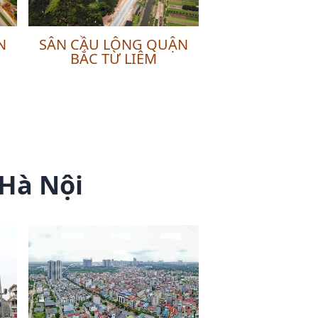
N
SÂN CẦU LÔNG QUẬN
BẮC TỪ LIÊM
 Hà Nội