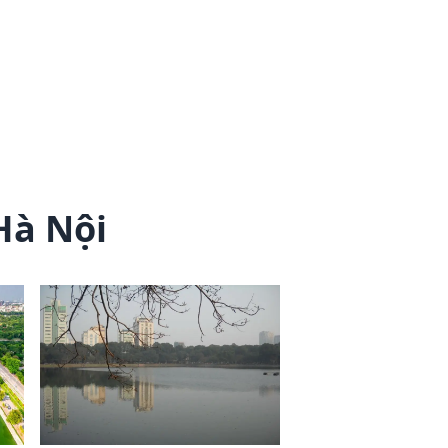
Hà Nội