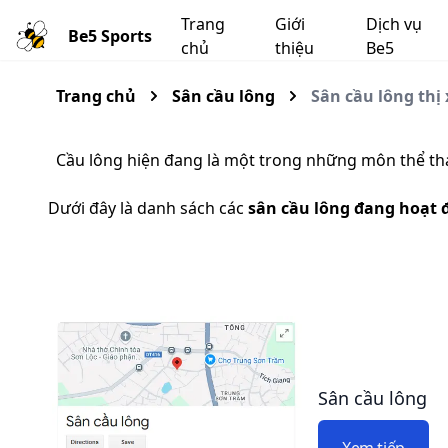
Trang
Giới
Dịch vụ
Be5 Sports
chủ
thiệu
Be5
Trang chủ
Sân cầu lông
Sân cầu lông thị 
Cầu lông hiện đang là một trong những môn thể thao
Dưới đây là danh sách các
sân cầu lông đang hoạt đ
Sân cầu lông