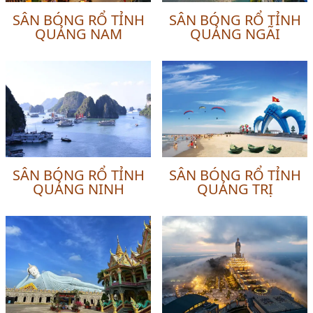
SÂN BÓNG RỔ TỈNH
SÂN BÓNG RỔ TỈNH
QUẢNG NAM
QUẢNG NGÃI
SÂN BÓNG RỔ TỈNH
SÂN BÓNG RỔ TỈNH
QUẢNG NINH
QUẢNG TRỊ