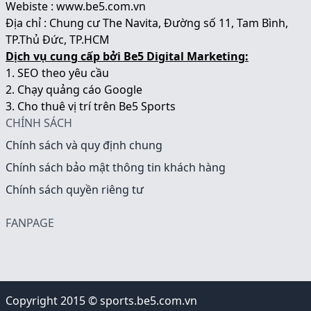
Webiste :
www.be5.com.vn
Địa chỉ : Chung cư The Navita, Đường số 11, Tam Bình,
TP.Thủ Đức, TP.HCM
Dịch vụ cung cấp bởi Be5 Digital Marketing:
1.
SEO theo yêu cầu
2.
Chạy quảng cáo Google
3.
Cho thuê vị trí trên Be5 Sports
CHÍNH SÁCH
Chính sách và quy định chung
Chính sách bảo mật thông tin khách hàng
Chính sách quyền riêng tư
FANPAGE
Copyright 2015 © sports.be5.com.vn