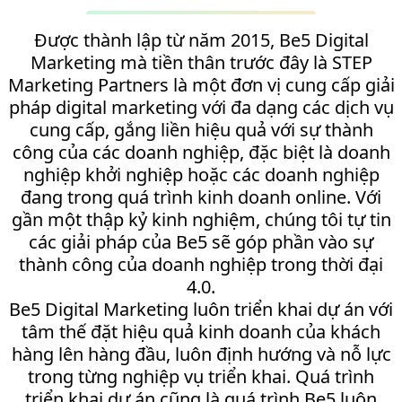
Được thành lập từ năm 2015, Be5 Digital
Marketing mà tiền thân trước đây là STEP
Marketing Partners là một đơn vị cung cấp giải
pháp digital marketing với đa dạng các dịch vụ
cung cấp, gắng liền hiệu quả với sự thành
công của các doanh nghiệp, đặc biệt là doanh
nghiệp khởi nghiệp hoặc các doanh nghiệp
đang trong quá trình kinh doanh online. Với
gần một thập kỷ kinh nghiệm, chúng tôi tự tin
các giải pháp của Be5 sẽ góp phần vào sự
thành công của doanh nghiệp trong thời đại
4.0.
Be5 Digital Marketing luôn triển khai dự án với
tâm thế đặt hiệu quả kinh doanh của khách
hàng lên hàng đầu, luôn định hướng và nỗ lực
trong từng nghiệp vụ triển khai. Quá trình
triển khai dự án cũng là quá trình Be5 luôn