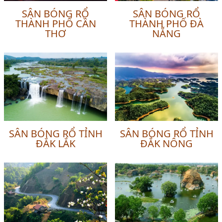
SÂN BÓNG RỔ
SÂN BÓNG RỔ
THÀNH PHỐ CẦN
THÀNH PHỐ ĐÀ
THƠ
NẴNG
SÂN BÓNG RỔ TỈNH
SÂN BÓNG RỔ TỈNH
ĐẮK LẮK
ĐẮK NÔNG