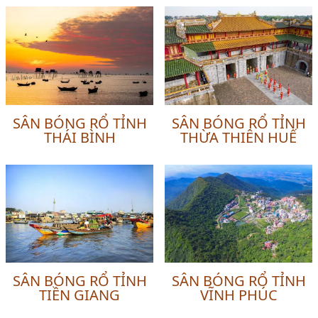
SÂN BÓNG RỔ TỈNH
SÂN BÓNG RỔ TỈNH
THÁI BÌNH
THỪA THIÊN HUẾ
SÂN BÓNG RỔ TỈNH
SÂN BÓNG RỔ TỈNH
TIỀN GIANG
VĨNH PHÚC