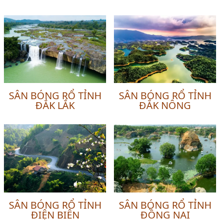
SÂN BÓNG RỔ TỈNH
SÂN BÓNG RỔ TỈNH
ĐẮK LẮK
ĐẮK NÔNG
SÂN BÓNG RỔ TỈNH
SÂN BÓNG RỔ TỈNH
ĐIỆN BIÊN
ĐỒNG NAI