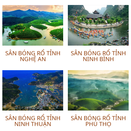
SÂN BÓNG RỔ TỈNH
SÂN BÓNG RỔ TỈNH
NGHỆ AN
NINH BÌNH
SÂN BÓNG RỔ TỈNH
SÂN BÓNG RỔ TỈNH
NINH THUẬN
PHÚ THỌ