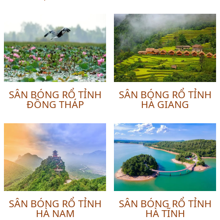
SÂN BÓNG RỔ TỈNH
SÂN BÓNG RỔ TỈNH
ĐỒNG THÁP
HÀ GIANG
SÂN BÓNG RỔ TỈNH
SÂN BÓNG RỔ TỈNH
HÀ NAM
HÀ TĨNH