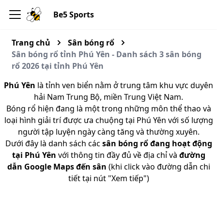
Be5 Sports
Trang chủ
Sân bóng rổ
Sân bóng rổ tỉnh Phú Yên - Danh sách 3 sân bóng
rổ 2026 tại tỉnh Phú Yên
Phú Yên
là tỉnh ven biển nằm ở trung tâm khu vực duyên
hải Nam Trung Bộ, miền Trung Việt Nam.
Bóng rổ hiện đang là một trong những môn thể thao và
loại hình giải trí được ưa chuộng tại Phú Yên với số lượng
người tập luyện ngày càng tăng và thường xuyên.
Dưới đây là danh sách các
sân bóng rổ đang hoạt động
tại Phú Yên
với thông tin đầy đủ về địa chỉ và
đường
dẫn Google Maps đến sân
(khi click vào đường dẫn chi
tiết tại nút "Xem tiếp")