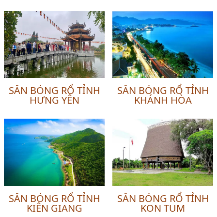
SÂN BÓNG RỔ TỈNH
SÂN BÓNG RỔ TỈNH
HƯNG YÊN
KHÁNH HÒA
SÂN BÓNG RỔ TỈNH
SÂN BÓNG RỔ TỈNH
KIÊN GIANG
KON TUM