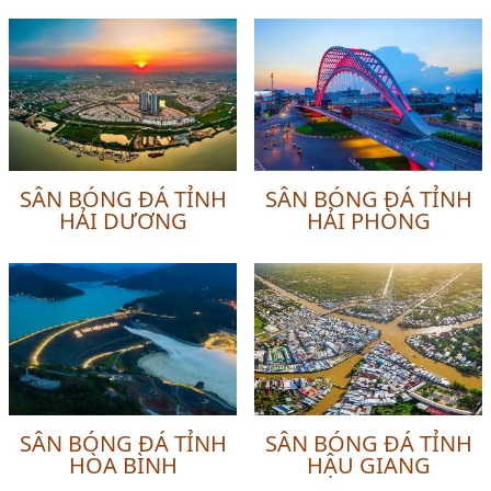
SÂN BÓNG ĐÁ TỈNH
SÂN BÓNG ĐÁ TỈNH
HẢI DƯƠNG
HẢI PHÒNG
SÂN BÓNG ĐÁ TỈNH
SÂN BÓNG ĐÁ TỈNH
HÒA BÌNH
HẬU GIANG