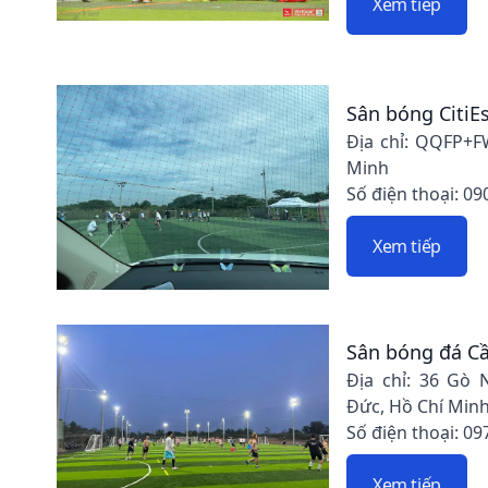
Xem tiếp
Sân bóng CitiE
Địa chỉ: QQFP+FW
Minh
Số điện thoại: 09
Xem tiếp
Sân bóng đá C
Địa chỉ: 36 Gò 
Đức, Hồ Chí Min
Số điện thoại: 09
Xem tiếp