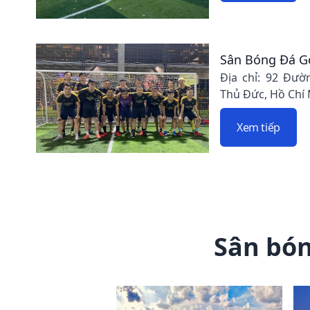
Sân Bóng Đá G
Địa chỉ: 92 Đườ
Thủ Đức, Hồ Chí
Xem tiếp
Sân bón