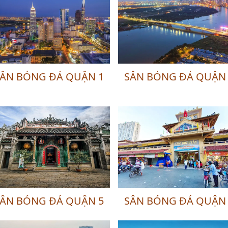
ÂN BÓNG ĐÁ QUẬN 1
SÂN BÓNG ĐÁ QUẬN 
ÂN BÓNG ĐÁ QUẬN 5
SÂN BÓNG ĐÁ QUẬN 