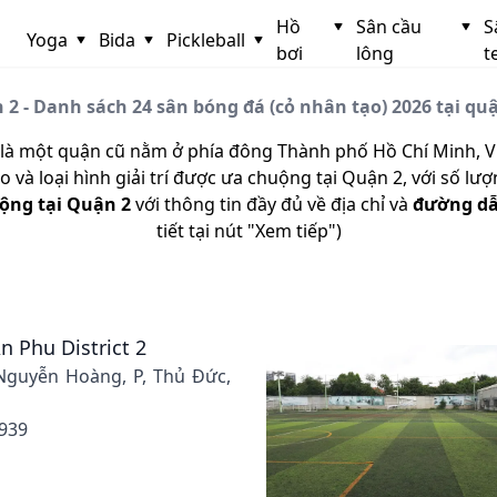
Hồ
Sân cầu
S
Yoga
Bida
Pickleball
bơi
lông
t
2 - Danh sách 24 sân bóng đá (cỏ nhân tạo) 2026 tại qu
là một quận cũ nằm ở phía đông Thành phố Hồ Chí Minh, V
và loại hình giải trí được ưa chuộng tại Quận 2, với số lư
ộng tại Quận 2
với thông tin đầy đủ về địa chỉ và
đường dẫ
tiết tại nút "Xem tiếp")
An Phu District 2
 Nguyễn Hoàng, P, Thủ Đức,
 939