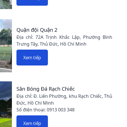
Quận đội Quận 2
Địa chỉ: 72A Trịnh Khắc Lập, Phường Bình
Trưng Tây, Thủ Đức, Hồ Chí Minh
Xem tiếp
Sân Bóng Đá Rạch Chiếc
Địa chỉ: Đ. Liên Phường, khu Rạch Chiếc, Thủ
Đức, Hồ Chí Minh
Số điện thoại: 0913 003 348
Xem tiếp