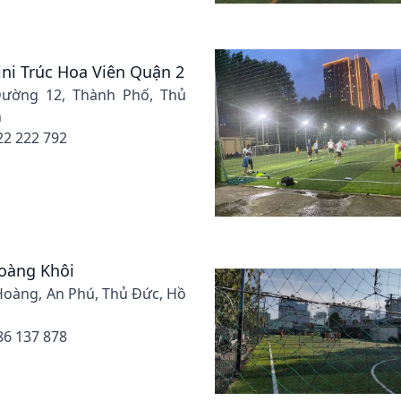
ni Trúc Hoa Viên Quận 2
Đường 12, Thành Phố, Thủ
h
22 222 792
oàng Khôi
Hoàng, An Phú, Thủ Đức, Hồ
86 137 878