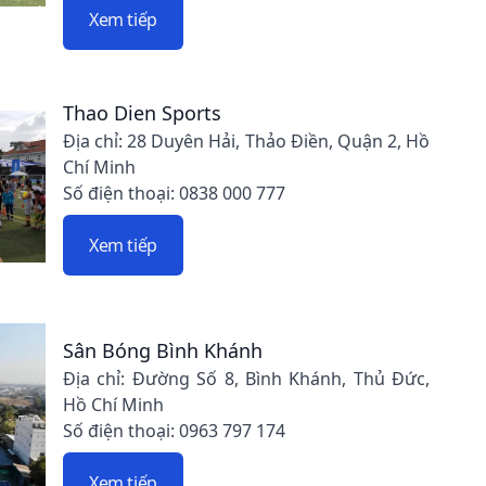
Xem tiếp
Thao Dien Sports
Địa chỉ: 28 Duyên Hải, Thảo Điền, Quận 2, Hồ
Chí Minh
Số điện thoại: 0838 000 777
Xem tiếp
Sân Bóng Bình Khánh
Địa chỉ: Đường Số 8, Bình Khánh, Thủ Đức,
Hồ Chí Minh
Số điện thoại: 0963 797 174
Xem tiếp