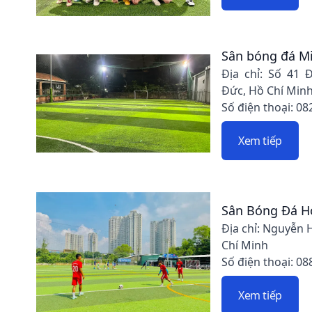
Sân bóng đá Mi
Địa chỉ: Số 41 
Đức, Hồ Chí Min
Số điện thoại: 08
Xem tiếp
Sân Bóng Đá H
Địa chỉ: Nguyễn 
Chí Minh
Số điện thoại: 08
Xem tiếp