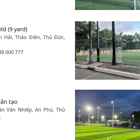
eld (9 yard)
n Hải, Thảo Điền, Thủ Đức,
38 000 777
hân tạo
hân Văn Nhiếp, An Phú, Thủ
h