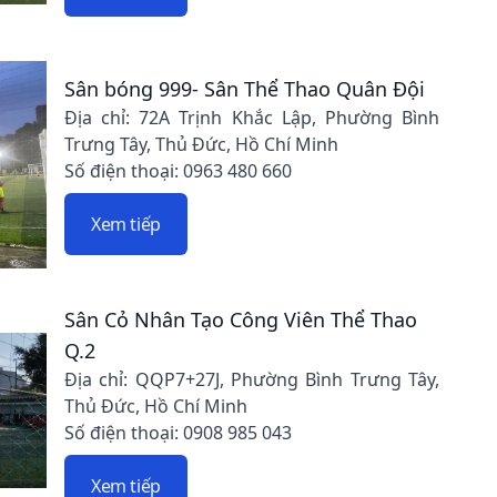
Sân bóng 999- Sân Thể Thao Quân Đội
Địa chỉ: 72A Trịnh Khắc Lập, Phường Bình
Trưng Tây, Thủ Đức, Hồ Chí Minh
Số điện thoại: 0963 480 660
Xem tiếp
Sân Cỏ Nhân Tạo Công Viên Thể Thao
Q.2
Địa chỉ: QQP7+27J, Phường Bình Trưng Tây,
Thủ Đức, Hồ Chí Minh
Số điện thoại: 0908 985 043
Xem tiếp