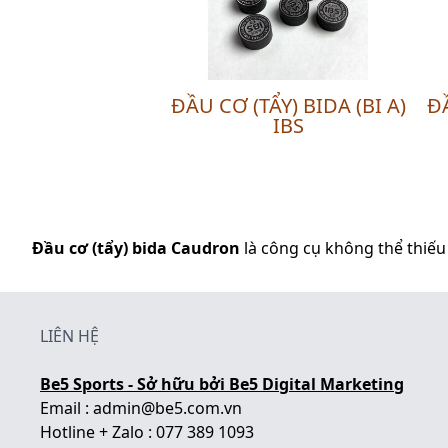
ĐẦU CƠ (TẨY) BIDA (BI A)
ĐẦ
IBS
Đầu cơ (tẩy) bida Caudron
là công cụ không thể thiếu
LIÊN HỆ
Be5 Sports - Sở hữu bởi Be5 Digital Marketing
Email : admin@be5.com.vn
Hotline + Zalo : 077 389 1093