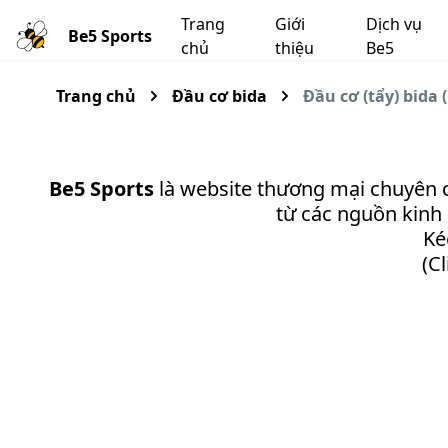
Trang
Giới
Dịch vụ
Be5 Sports
chủ
thiệu
Be5
Trang chủ
Đầu cơ bida
Đầu cơ (tẩy) bida 
Be5 Sports
là website thương mại chuyên 
từ các nguồn kinh 
Ké
(C