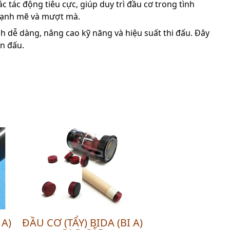
c tác động tiêu cực, giúp duy trì đầu cơ trong tình
 mạnh mẽ và mượt mà.
 dễ dàng, nâng cao kỹ năng và hiệu suất thi đấu. Đây
ận đấu.
 A)
ĐẦU CƠ (TẨY) BIDA (BI A)