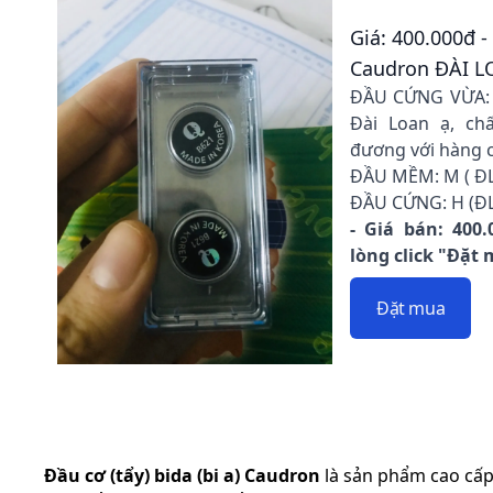
Giá: 400.000đ 
Caudron ĐÀI 
ĐẦU CỨNG VỪA: Q
Đài Loan ạ, ch
đương với hàng 
ĐẦU MỀM: M ( ĐL
ĐẦU CỨNG: H (ĐL
- Giá bán: 400.
lòng click "Đặt
Đặt mua
Đầu cơ (tẩy) bida (bi a) Caudron
là sản phẩm cao cấp,