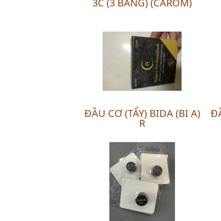
3C (3 BĂNG) (CAROM)
ĐẦU CƠ (TẨY) BIDA (BI A)
ĐẦ
R