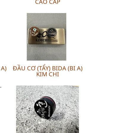
CAO CẤP
 A)
ĐẦU CƠ (TẨY) BIDA (BI A)
KIM CHI