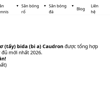
ân
Sân bóng
Sân bóng
Liên
Blog
ennis
rổ
đá
hệ
ơ (tẩy) bida (bi a) Caudron
được tổng hợp
y đủ mới nhất 2026.
ần!
ất)