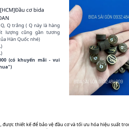
- [HCM]Đầu cơ bida
LOAN
, Q trắng ( Q này là hàng
ất lượng cũng gần tương
của Hàn Quốc nhé)
)
)
000 (có khuyến mãi - vui
 mua")
 được thiết kế để bảo vệ đầu cơ và tối ưu hóa hiệu suất tro