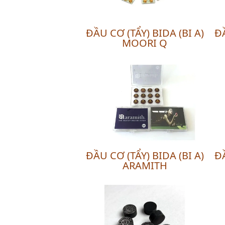
ĐẦU CƠ (TẨY) BIDA (BI A)
ĐẦ
MOORI Q
ĐẦU CƠ (TẨY) BIDA (BI A)
ĐẦ
ARAMITH