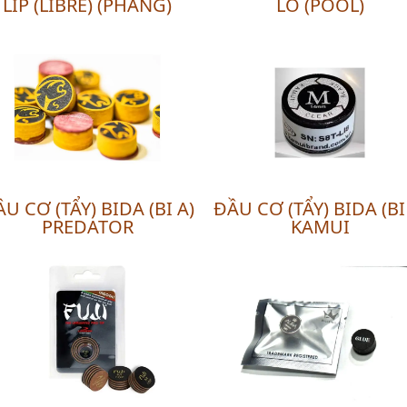
LÍP (LIBRE) (PHĂNG)
LỖ (POOL)
U CƠ (TẨY) BIDA (BI A)
ĐẦU CƠ (TẨY) BIDA (BI
PREDATOR
KAMUI