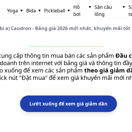
Hồ
Sân cầu
S
Yoga
Bida
Pickleball
bơi
lông
t
(bi a) Caudron - Bảng giá 2026 mới nhất, khuyến mãi tốt
cung cấp thông tin mua bán các sản phẩm
Đầu c
doanh trên internet với bảng giá và thông tin đầ
o xuống để xem các sản phẩm
theo giá giảm d
lick nút "Đặt mua" để xem giá khuyến mãi mới nh
Lướt xuống để xem giá giảm dần