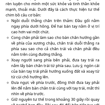
rèn luyện cho mình một sức khỏe và tinh thần khỏe
mạnh, thoải mái. Dưới đây là cách thực hiện tư thế
chim bồ câu cơ bản:
Ngồi duỗi thẳng chân trên thảm: Đầu gối nằm
ngay phía dưới hông. Để hai bàn tay nằm ở vị trí
cao hơn vai một chút.
Cong chân phải làm sao cho bàn chân hướng gần
về phía của xương chậu, chân trái duỗi thẳng ra
phía sau sao cho cả chân trái và chân phải đều
nằm trên cùng đường thẳng.
Xoay người sang phía bên phải, đưa tay trái ra
nắm lấy bàn chân trái từ phía sau. Lưu ý, ngón cái
của bàn tay trái phải hướng xuống đất và xoay từ
từ cùi chỏ hướng lên.
Đưa ngực về phía trước, đồng thời đưa tay phải
lên để nắm bàn chân trái cùng với tay trái, mắt thì
nhìn về phía trước.
Giữ nguyên tư thế trong khoảng 30 giây rồi quay