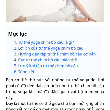
Mục lục
1
.
Tư thế yoga chim bồ câu là gì?
2
.
Lợi ích của tư thế yoga chim bồ câu
3
.
Hướng dẫn tập tư thế chim bồ câu cơ bản
4
.
Các tư thế chim bồ câu biến thể
5
.
Lưu ý khi tập tư thế chim bồ câu
6
.
Tổng kết
Bạn có thể thử sức với những tư thế yoga đòi hỏi
phải có độ dẻo dai cao hơn như tư thế chim bồ câu
trong yoga khi mà đã dần quen với bộ môn yoga
này.
Đây là một tư thế có thể giúp cho bạn mở rộng phần
hông rất tốt để đỡ mệt mỏi sau một ngày phải ngồi