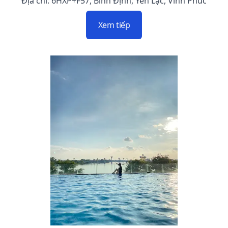
Địa chỉ: 6HXP+F57, Bình Định, Yên Lạc, Vĩnh Phúc
Xem tiếp