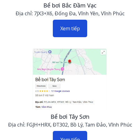
Bể bơi Bắc Đầm Vạc
Địa chỉ: 7JX3+X6, Đống Đa, Vĩnh Yên, Vĩnh Phúc
Xem tiếp
Bể bơi Tây Sơn
Địa chỉ: FGJH+HRX, ĐT302, Bồ Lý, Tam Đảo, Vĩnh Phúc
Xem tiếp