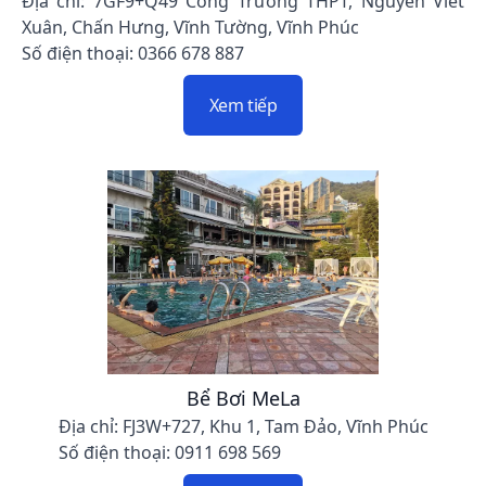
Địa chỉ: 7GF9+Q49 Cổng Trường THPT, Nguyễn Viết
Xuân, Chấn Hưng, Vĩnh Tường, Vĩnh Phúc
Số điện thoại: 0366 678 887
Xem tiếp
Bể Bơi MeLa
Địa chỉ: FJ3W+727, Khu 1, Tam Đảo, Vĩnh Phúc
Số điện thoại: 0911 698 569