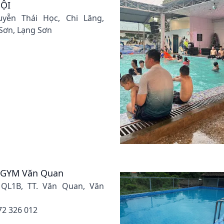
ĐỘI
uyễn Thái Học, Chi Lăng,
Sơn, Lạng Sơn
g GYM Văn Quan
 QL1B, TT. Văn Quan, Văn
72 326 012