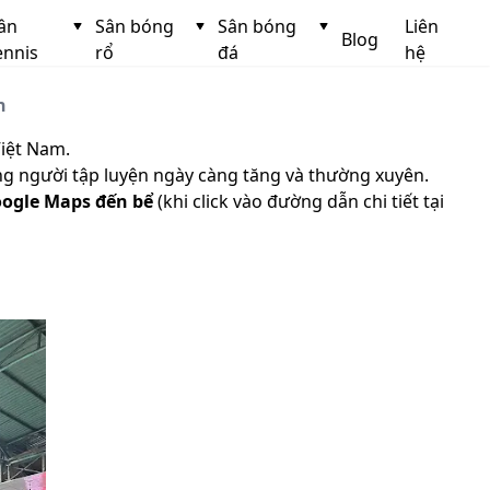
ân
Sân bóng
Sân bóng
Liên
Blog
ennis
rổ
đá
hệ
n
Việt Nam.
ợng người tập luyện ngày càng tăng và thường xuyên.
ogle Maps đến bể
(khi click vào đường dẫn chi tiết tại