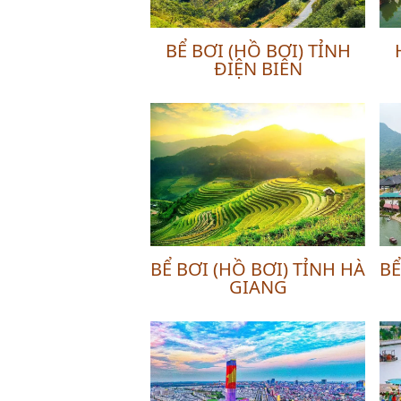
BỂ BƠI (HỒ BƠI) TỈNH
ĐIỆN BIÊN
BỂ BƠI (HỒ BƠI) TỈNH HÀ
BỂ
GIANG