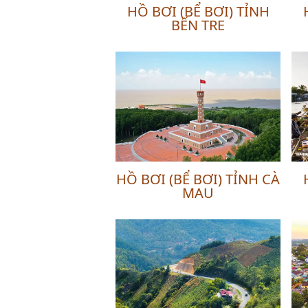
HỒ BƠI (BỂ BƠI) TỈNH
BẾN TRE
HỒ BƠI (BỂ BƠI) TỈNH CÀ
MAU