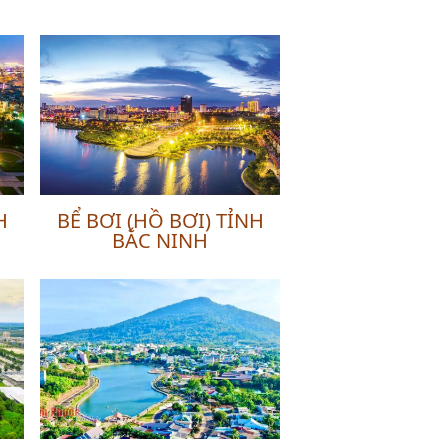
H
BỂ BƠI (HỒ BƠI) TỈNH
BẮC NINH