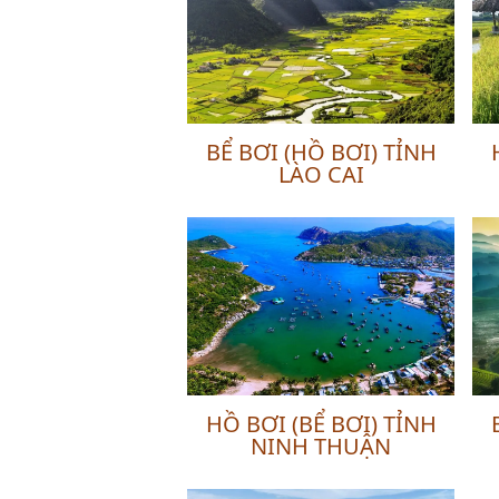
BỂ BƠI (HỒ BƠI) TỈNH
LÀO CAI
HỒ BƠI (BỂ BƠI) TỈNH
NINH THUẬN