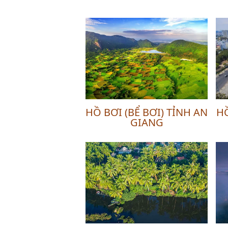
HỒ BƠI (BỂ BƠI) TỈNH AN
HỒ
GIANG