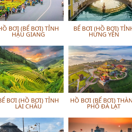
HỒ BƠI (BỂ BƠI) TỈNH
BỂ BƠI (HỒ BƠI) TỈN
HẬU GIANG
HƯNG YÊN
BỂ BƠI (HỒ BƠI) TỈNH
HỒ BƠI (BỂ BƠI) THÀ
LAI CHÂU
PHỐ ĐÀ LẠT