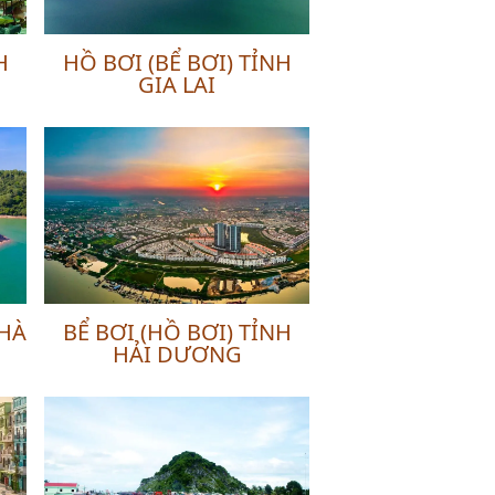
H
HỒ BƠI (BỂ BƠI) TỈNH
GIA LAI
 HÀ
BỂ BƠI (HỒ BƠI) TỈNH
HẢI DƯƠNG