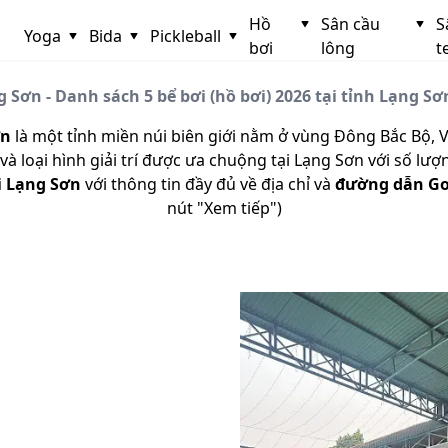
Hồ
Sân cầu
S
Yoga
Bida
Pickleball
bơi
lông
t
g Sơn - Danh sách 5 bể bơi (hồ bơi) 2026 tại tỉnh Lạng Sơ
ơn
là một tỉnh miền núi biên giới nằm ở vùng Đông Bắc Bộ, 
và loại hình giải trí được ưa chuộng tại Lạng Sơn với số lư
i Lạng Sơn
với thông tin đầy đủ về địa chỉ và
đường dẫn Go
nút "Xem tiếp")