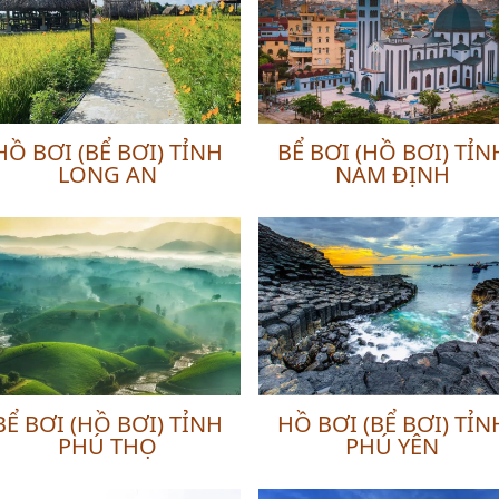
HỒ BƠI (BỂ BƠI) TỈNH
BỂ BƠI (HỒ BƠI) TỈN
LONG AN
NAM ĐỊNH
BỂ BƠI (HỒ BƠI) TỈNH
HỒ BƠI (BỂ BƠI) TỈN
PHÚ THỌ
PHÚ YÊN