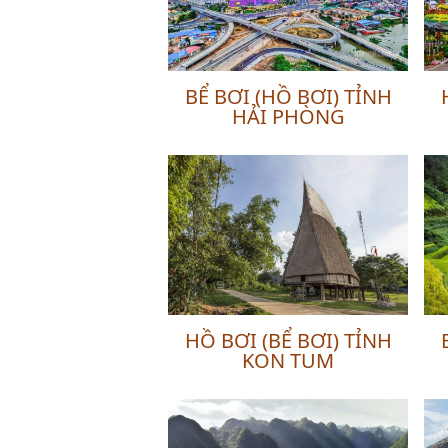
BỂ BƠI (HỒ BƠI) TỈNH
HẢI PHÒNG
HỒ BƠI (BỂ BƠI) TỈNH
KON TUM