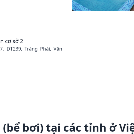
n cơ sở 2
77, ĐT239, Tràng Phái, Văn
 (bể bơi) tại các tỉnh ở V