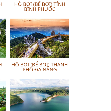
H
HỒ BƠI (BỂ BƠI) TỈNH
BÌNH PHƯỚC
H
HỒ BƠI (BỂ BƠI) THÀNH
PHỐ ĐÀ NẴNG