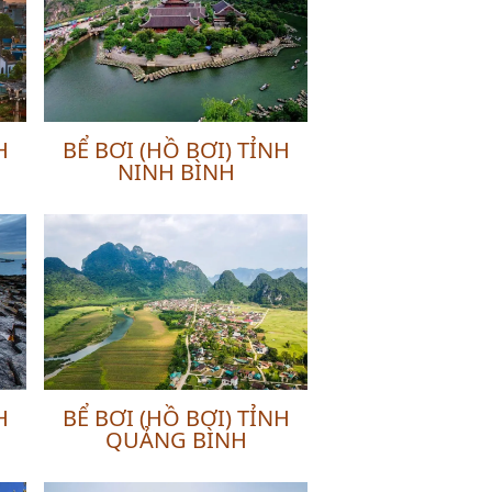
H
BỂ BƠI (HỒ BƠI) TỈNH
NINH BÌNH
H
BỂ BƠI (HỒ BƠI) TỈNH
QUẢNG BÌNH