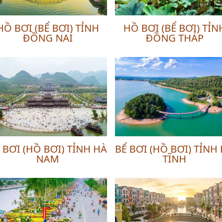
HỒ BƠI (BỂ BƠI) TỈNH
HỒ BƠI (BỂ BƠI) TỈN
ĐỒNG NAI
ĐỒNG THÁP
 BƠI (HỒ BƠI) TỈNH HÀ
BỂ BƠI (HỒ BƠI) TỈNH
NAM
TĨNH