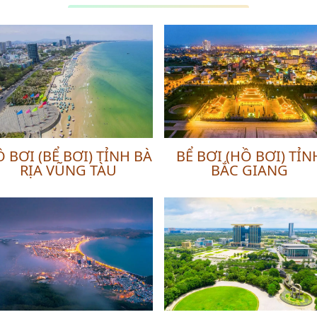
 BƠI (BỂ BƠI) TỈNH BÀ
BỂ BƠI (HỒ BƠI) TỈN
RỊA VŨNG TÀU
BẮC GIANG