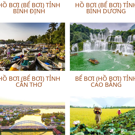
HỒ BƠI (BỂ BƠI) TỈNH
HỒ BƠI (BỂ BƠI) TỈN
BÌNH ĐỊNH
BÌNH DƯƠNG
HỒ BƠI (BỂ BƠI) TỈNH
BỂ BƠI (HỒ BƠI) TỈN
CẦN THƠ
CAO BẰNG