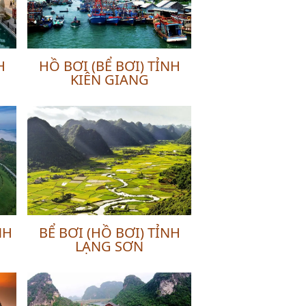
H
HỒ BƠI (BỂ BƠI) TỈNH
KIÊN GIANG
NH
BỂ BƠI (HỒ BƠI) TỈNH
LẠNG SƠN