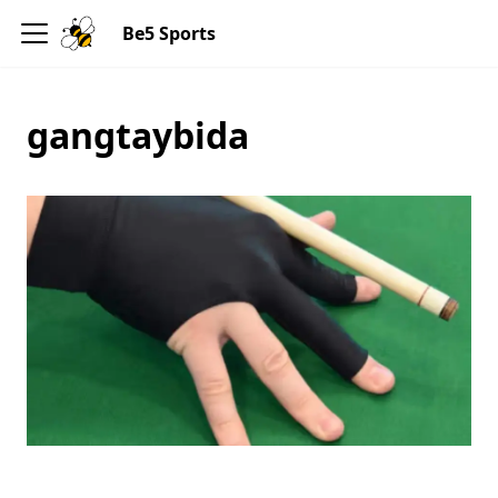
Be5 Sports
gangtaybida