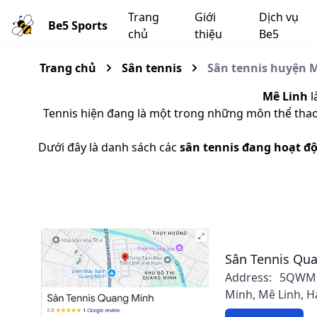
Trang
Giới
Dịch vụ
Be5 Sports
chủ
thiệu
Be5
Trang chủ
Sân tennis
Sân tennis huyện M
Mê Linh
l
Tennis hiện đang là một trong những môn thể thao 
Dưới đây là danh sách các
sân tennis đang hoạt đ
Sân Tennis Qu
Address: 5QWM
Minh, Mê Linh, H