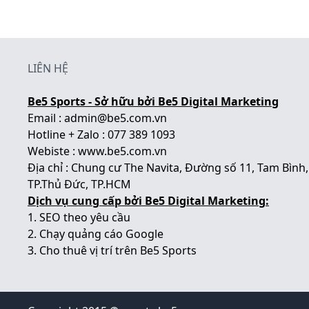
LIÊN HỆ
Be5 Sports - Sở hữu bởi Be5 Digital Marketing
Email : admin@be5.com.vn
Hotline + Zalo : 077 389 1093
Webiste :
www.be5.com.vn
Địa chỉ : Chung cư The Navita, Đường số 11, Tam Bình,
TP.Thủ Đức, TP.HCM
Dịch vụ cung cấp bởi Be5 Digital Marketing:
1.
SEO theo yêu cầu
2.
Chạy quảng cáo Google
3.
Cho thuê vị trí trên Be5 Sports