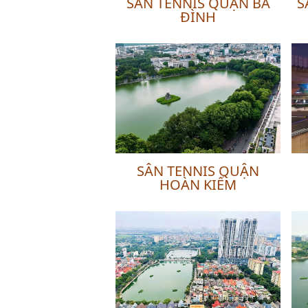
SÂN TENNIS QUẬN BA
S
ĐÌNH
SÂN TENNIS QUẬN
HOÀN KIẾM