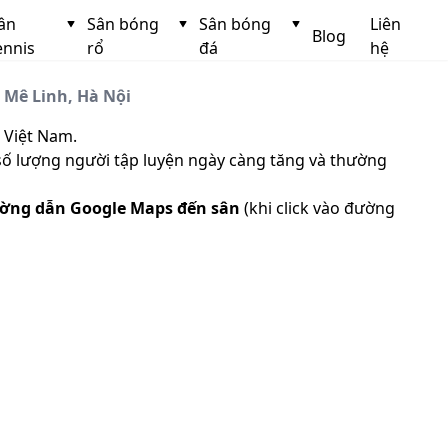
ân
Sân bóng
Sân bóng
Liên
Blog
ennis
rổ
đá
hệ
 Mê Linh, Hà Nội
 Việt Nam.
 số lượng người tập luyện ngày càng tăng và thường
ờng dẫn Google Maps đến sân
(khi click vào đường