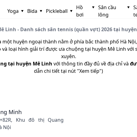
Hồ
Sân cầu
S
Yoga
Bida
Pickleball
bơi
lông
t
ê Linh - Danh sách sân tennis (quần vợt) 2026 tại huyện
à một huyện ngoại thành nằm ở phía bắc thành phố Hà Nội,
và loại hình giải trí được ưa chuộng tại huyện Mê Linh với
xuyên.
ộng tại huyện Mê Linh
với thông tin đầy đủ về địa chỉ và
đư
dẫn chi tiết tại nút "Xem tiếp")
ang Minh
+82R, Khu đô thị Quang
à Nội