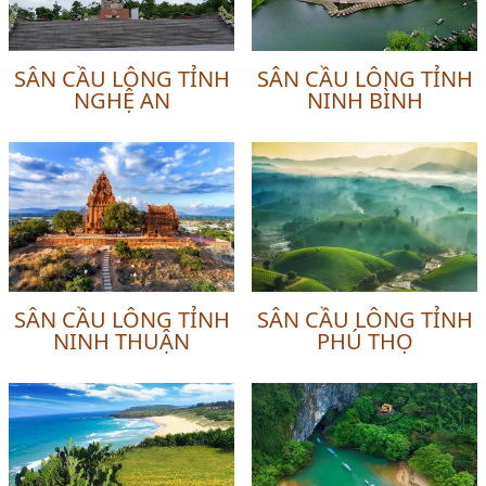
SÂN CẦU LÔNG TỈNH
SÂN CẦU LÔNG TỈNH
NGHỆ AN
NINH BÌNH
SÂN CẦU LÔNG TỈNH
SÂN CẦU LÔNG TỈNH
NINH THUẬN
PHÚ THỌ