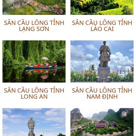
SÂN CẦU LÔNG TỈNH
SÂN CẦU LÔNG TỈNH
LẠNG SƠN
LÀO CAI
SÂN CẦU LÔNG TỈNH
SÂN CẦU LÔNG TỈNH
LONG AN
NAM ĐỊNH