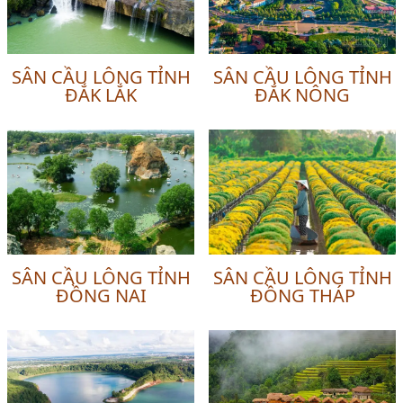
SÂN CẦU LÔNG TỈNH
SÂN CẦU LÔNG TỈNH
ĐẮK LẮK
ĐẮK NÔNG
SÂN CẦU LÔNG TỈNH
SÂN CẦU LÔNG TỈNH
ĐỒNG NAI
ĐỒNG THÁP