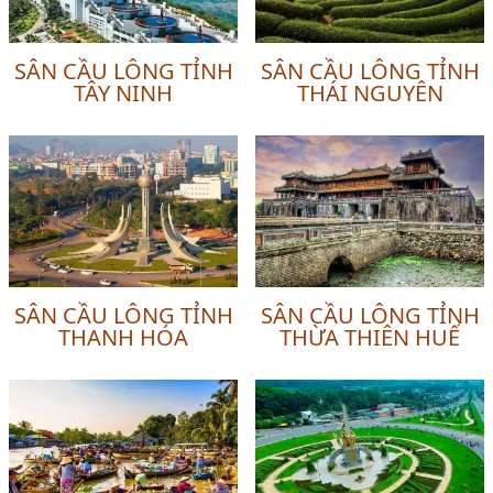
SÂN CẦU LÔNG TỈNH
SÂN CẦU LÔNG TỈNH
TÂY NINH
THÁI NGUYÊN
SÂN CẦU LÔNG TỈNH
SÂN CẦU LÔNG TỈNH
THANH HÓA
THỪA THIÊN HUẾ