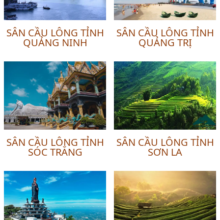
SÂN CẦU LÔNG TỈNH
SÂN CẦU LÔNG TỈNH
QUẢNG NINH
QUẢNG TRỊ
SÂN CẦU LÔNG TỈNH
SÂN CẦU LÔNG TỈNH
SÓC TRĂNG
SƠN LA