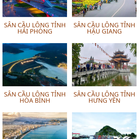
SÂN CẦU LÔNG TỈNH
SÂN CẦU LÔNG TỈNH
HẢI PHÒNG
HẬU GIANG
SÂN CẦU LÔNG TỈNH
SÂN CẦU LÔNG TỈNH
HÒA BÌNH
HƯNG YÊN