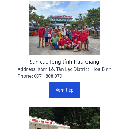
Sân cầu lông tỉnh Hậu Giang
Address: Xóm Lô, Tân Lạc District, Hoa Binh
Phone: 0971 808 979
Xem tiếp