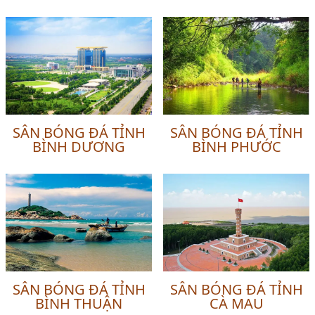
SÂN BÓNG ĐÁ TỈNH
SÂN BÓNG ĐÁ TỈNH
BÌNH DƯƠNG
BÌNH PHƯỚC
SÂN BÓNG ĐÁ TỈNH
SÂN BÓNG ĐÁ TỈNH
BÌNH THUẬN
CÀ MAU