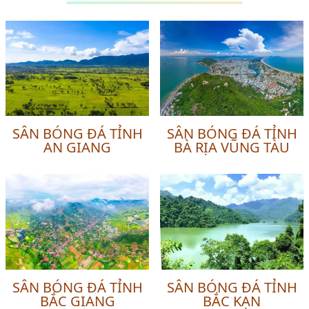
SÂN BÓNG ĐÁ TỈNH
SÂN BÓNG ĐÁ TỈNH
AN GIANG
BÀ RỊA VŨNG TÀU
SÂN BÓNG ĐÁ TỈNH
SÂN BÓNG ĐÁ TỈNH
BẮC GIANG
BẮC KẠN