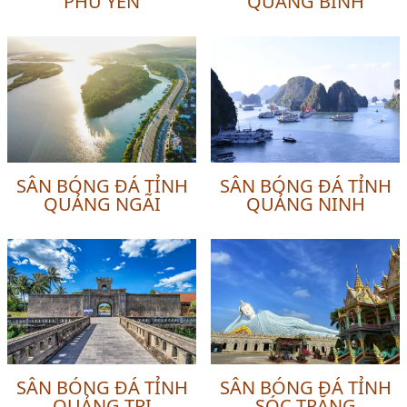
PHÚ YÊN
QUẢNG BÌNH
SÂN BÓNG ĐÁ TỈNH
SÂN BÓNG ĐÁ TỈNH
QUẢNG NGÃI
QUẢNG NINH
SÂN BÓNG ĐÁ TỈNH
SÂN BÓNG ĐÁ TỈNH
QUẢNG TRỊ
SÓC TRĂNG