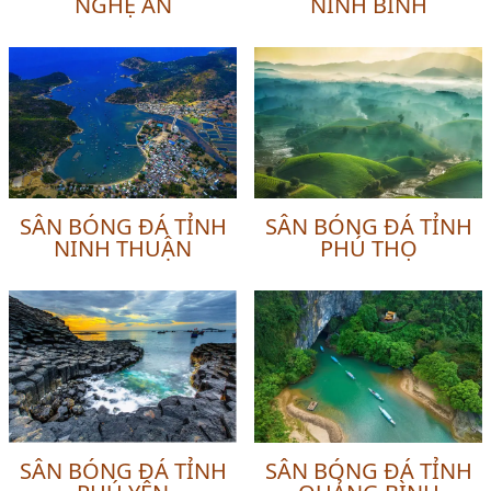
NGHỆ AN
NINH BÌNH
SÂN BÓNG ĐÁ TỈNH
SÂN BÓNG ĐÁ TỈNH
NINH THUẬN
PHÚ THỌ
SÂN BÓNG ĐÁ TỈNH
SÂN BÓNG ĐÁ TỈNH