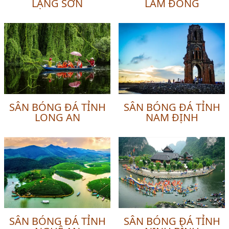
LẠNG SƠN
LÂM ĐỒNG
SÂN BÓNG ĐÁ TỈNH
SÂN BÓNG ĐÁ TỈNH
LONG AN
NAM ĐỊNH
SÂN BÓNG ĐÁ TỈNH
SÂN BÓNG ĐÁ TỈNH