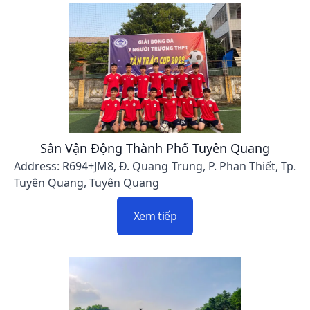
Sân Vận Động Thành Phố Tuyên Quang
Address: R694+JM8, Đ. Quang Trung, P. Phan Thiết, Tp.
Tuyên Quang, Tuyên Quang
Xem tiếp