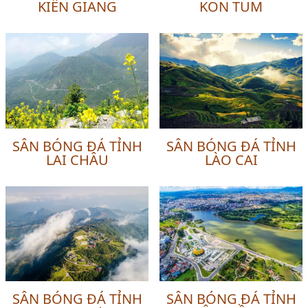
KIÊN GIANG
KON TUM
SÂN BÓNG ĐÁ TỈNH
SÂN BÓNG ĐÁ TỈNH
LAI CHÂU
LÀO CAI
SÂN BÓNG ĐÁ TỈNH
SÂN BÓNG ĐÁ TỈNH