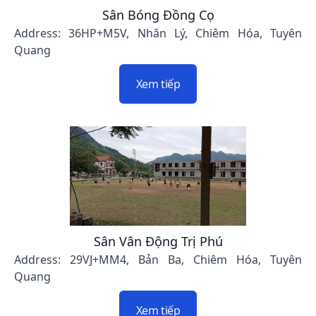
Sân Bóng Đồng Cọ
Address: 36HP+M5V, Nhân Lý, Chiêm Hóa, Tuyên
Quang
Xem tiếp
Sân Vân Động Trị Phú
Address: 29VJ+MM4, Bản Ba, Chiêm Hóa, Tuyên
Quang
Xem tiếp