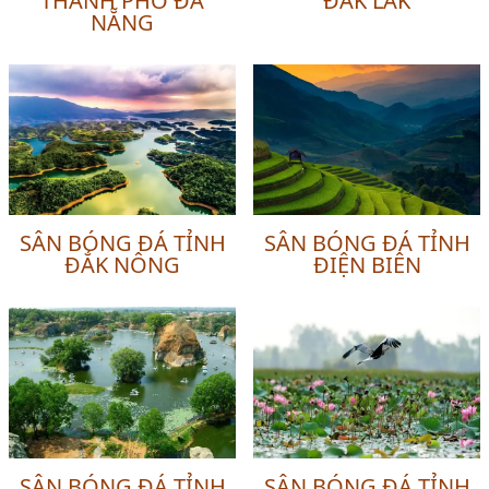
THÀNH PHỐ ĐÀ
ĐẮK LẮK
NẴNG
SÂN BÓNG ĐÁ TỈNH
SÂN BÓNG ĐÁ TỈNH
ĐẮK NÔNG
ĐIỆN BIÊN
SÂN BÓNG ĐÁ TỈNH
SÂN BÓNG ĐÁ TỈNH