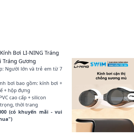
 Kính Bơi LI-NING Tráng
i Tráng Gương
p: Người lớn và trẻ em từ 7
nh bơi bao gồm: kính bơi +
hế + hộp đựng
 PVC cao cấp + silicon
trọng, thời trang
000 (có khuyến mãi - vui
 mua")