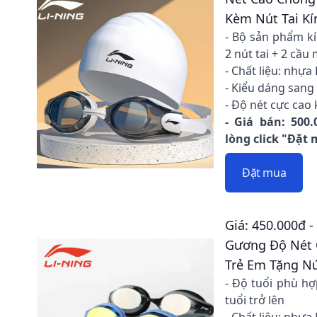
Kèm Nút Tai Kí
- Bộ sản phẩm kí
2 nút tai + 2 cầu
- Chất liệu: nhựa
- Kiểu dáng sang 
- Độ nét cực cao 
- Giá bán: 500.
lòng click "Đặt
Đặt mua
Giá: 450.000đ 
Gương Độ Nét 
Trẻ Em Tặng Nú
- Độ tuổi phù hợ
tuổi trở lên