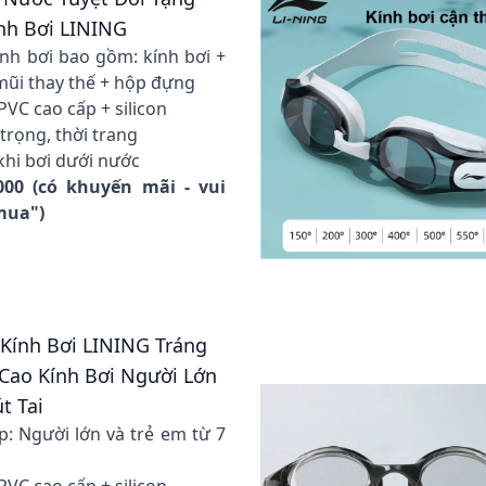
nh Bơi LINING
nh bơi bao gồm: kính bơi +
 mũi thay thế + hộp đựng
 PVC cao cấp + silicon
trọng, thời trang
khi bơi dưới nước
000 (có khuyến mãi - vui
 mua")
- Kính Bơi LINING Tráng
Cao Kính Bơi Người Lớn
t Tai
p: Người lớn và trẻ em từ 7