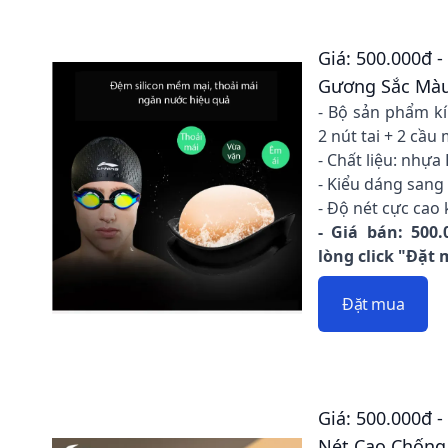
Giá: 500.000đ -
Gương Sắc Mà
- Bộ sản phẩm kí
2 nút tai + 2 cầu
- Chất liệu: nhựa
- Kiểu dáng sang 
- Độ nét cực cao 
- Giá bán: 500.
lòng click "Đặt
Đặt mua
Giá: 500.000đ -
Nét Cao Chống