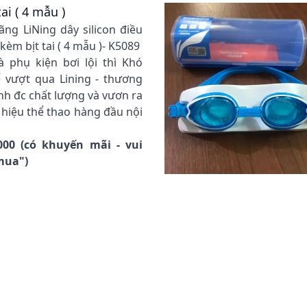
ai ( 4 mẫu )
ãng LiNing dây silicon điều
kèm bịt tai ( 4 mẫu )- K5089
à phụ kiện bơi lội thì Khó
 vượt qua Lining - thương
nh đc chất lượng và vươn ra
n hiệu thể thao hàng đầu nội
000 (có khuyến mãi - vui
 mua")