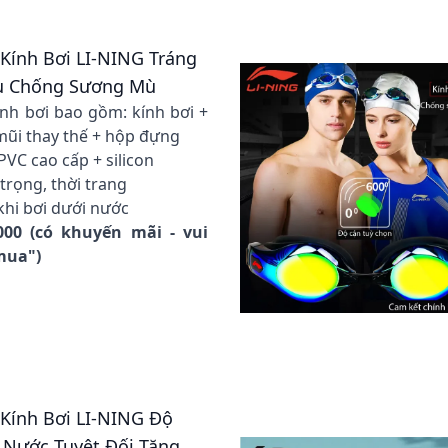
 Kính Bơi LI-NING Tráng
u Chống Sương Mù
nh bơi bao gồm: kính bơi +
 mũi thay thế + hộp đựng
 PVC cao cấp + silicon
trọng, thời trang
khi bơi dưới nước
000 (có khuyến mãi - vui
 mua")
 Kính Bơi LI-NING Độ
 Nước Tuyệt Đối Tặng