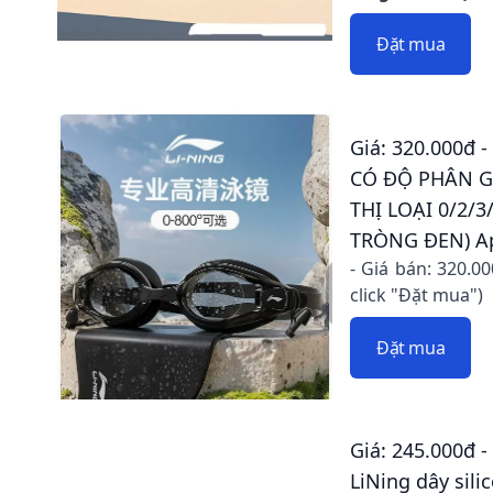
Đặt mua
Giá: 320.000đ 
CÓ ĐỘ PHÂN G
THỊ LOẠI 0/2/3
TRÒNG ĐEN) A
- Giá bán: 320.0
click "Đặt mua")
Đặt mua
Giá: 245.000đ -
LiNing dây sili