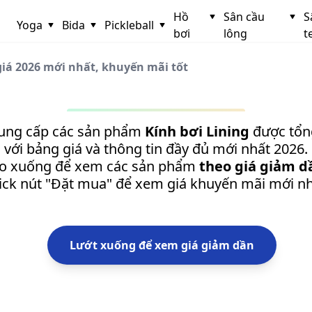
Hồ
Sân cầu
S
Yoga
Bida
Pickleball
bơi
lông
t
giá 2026 mới nhất, khuyến mãi tốt
cung cấp các sản phẩm
Kính bơi Lining
được tổn
với bảng giá và thông tin đầy đủ mới nhất 2026.
o xuống để xem các sản phẩm
theo giá giảm d
lick nút "Đặt mua" để xem giá khuyến mãi mới nh
Lướt xuống để xem giá giảm dần