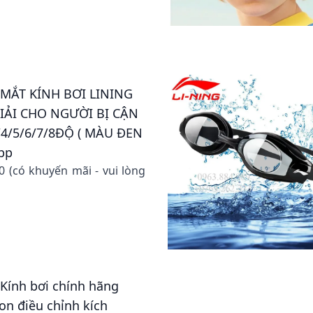
- MẮT KÍNH BƠI LINING
IẢI CHO NGƯỜI BỊ CẬN
/4/5/6/7/8ĐỘ ( MÀU ĐEN
pp
00 (có khuyến mãi - vui lòng
 Kính bơi chính hãng
con điều chỉnh kích