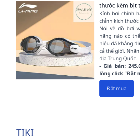
thước kèm bịt t
Kính bơi chính h
chỉnh kích thước 
Nói về đồ bơi v
hãng nào có thể
hiệu đã khẳng đị
cả thế giới. Nhã
địa Trung Quốc.
- Giá bán: 245.
lòng click "Đặt
Đặt mua
TIKI