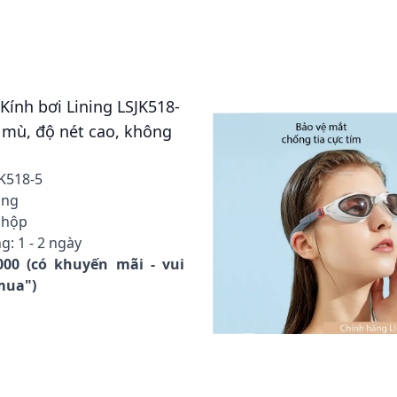
 Kính bơi Lining LSJK518-
mù, độ nét cao, không
JK518-5
ing
 hộp
g: 1 - 2 ngày
000 (có khuyến mãi - vui
 mua")