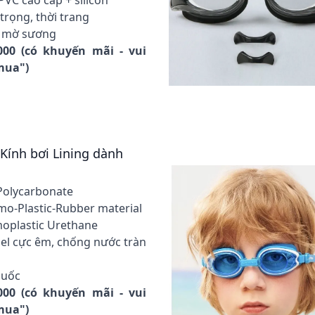
 PVC cao cấp + silicon
trọng, thời trang
g mờ sương
000 (có khuyến mãi - vui
 mua")
 Kính bơi Lining dành
Polycarbonate
o-Plastic-Rubber material
moplastic Urethane
Gel cực êm, chống nước tràn
Quốc
000 (có khuyến mãi - vui
 mua")