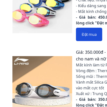
- Chất liệu: nhựa
- Kiểu dáng sang 
- Mắt kính chốn
- Giá bán: 450.
lòng click "Đặt
Đặt mua
Giá: 350.000đ -
cho nam và nữ
Mắt kính làm từ 
Vòng đệm : Therm
Sống mũi : Ther
Vành mắt Silica 
vào mắt cực tốt
Xuất xứ : Trung 
- Giá bán: 350.
lòng click "Đặt