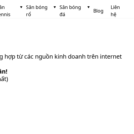
ân
Sân bóng
Sân bóng
Liên
Blog
ennis
rổ
đá
hệ
g hợp từ các nguồn kinh doanh trên internet
ần!
ất)