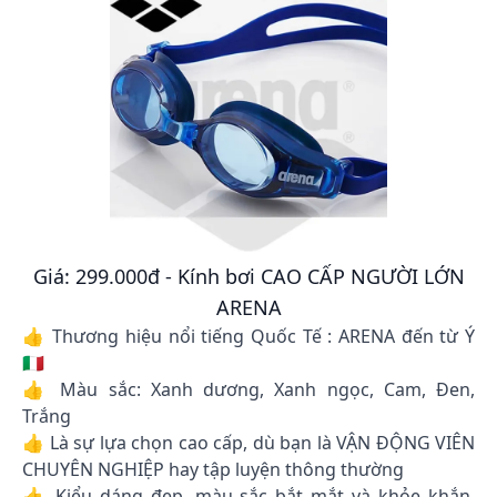
Giá: 299.000đ - Kính bơi CAO CẤP NGƯỜI LỚN
ARENA
👍 Thương hiệu nổi tiếng Quốc Tế : ARENA đến từ Ý
🇮🇹
👍 Màu sắc: Xanh dương, Xanh ngọc, Cam, Đen,
Trắng
👍 Là sự lựa chọn cao cấp, dù bạn là VẬN ĐỘNG VIÊN
CHUYÊN NGHIỆP hay tập luyện thông thường
👍 Kiểu dáng đẹp, màu sắc bắt mắt và khỏe khắn,