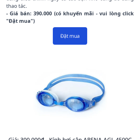
thao tác.
- Giá bán: 390.000 (có khuyến mãi - vui lòng click
"Đặt mua")
Đặt mua
Giá: 300.000đ - Kính bơi cận ARENA AGL 4500C