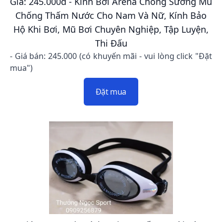
Giá: 245.000đ - Kính Bơi Arena Chống Sương Mù
Chống Thấm Nước Cho Nam Và Nữ, Kính Bảo
Hộ Khi Bơi, Mũ Bơi Chuyên Nghiệp, Tập Luyện,
Thi Đấu
- Giá bán: 245.000 (có khuyến mãi - vui lòng click "Đặt
mua")
Đặt mua